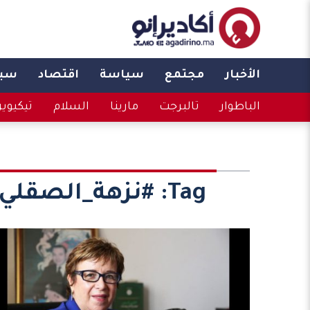
الأخبار
مجتمع
سياسة
اقتصاد
سبو
الباطوار
تالبرجت
مارينا
السلام
تيكيوي
Tag:
#نزهة_الصقلي 