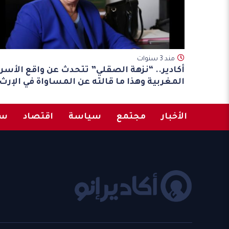
مند 3 سنوات
أكادير.. “نزهة الصقلي” تتحدث عن واقع الأسر
المغربية وهذا ما قالته عن المساواة في الإرث
الأخبار
مجتمع
سياسة
اقتصاد
سب