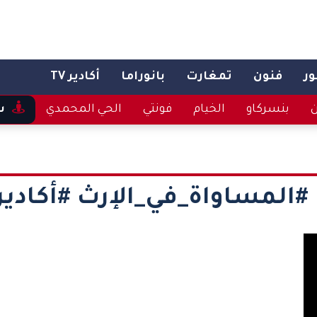
ر
فنون
تمغارت
بانوراما
أكادير TV
ن
بنسركاو
الخيام
فونتي
الحي المحمدي
س
#المساواة_في_الإرث #أكادير