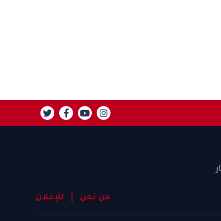
ر
من نحن
للإعلان