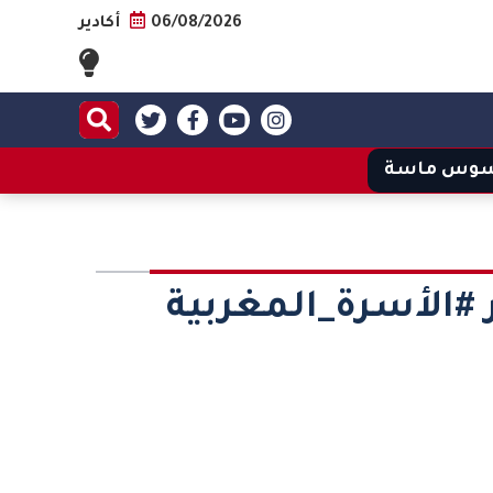
06/08/2026
أكادير
وس ماسة
 #الأسرة_المغربية