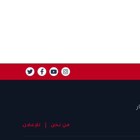
ر
من نحن
للإعلان