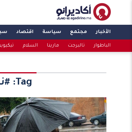
الأخبار
مجتمع
سياسة
اقتصاد
سبو
الباطوار
تالبرجت
مارينا
السلام
تيكيوي
Tag:
#نش