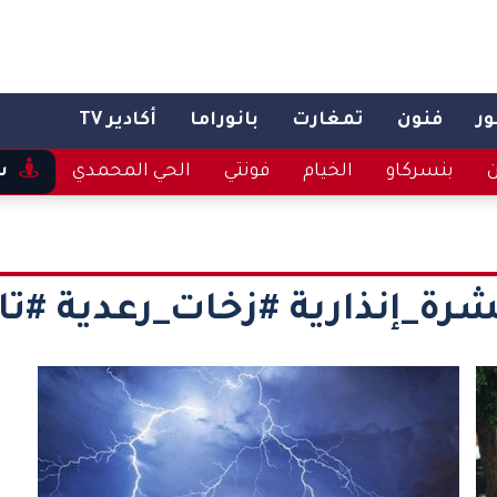
ر
فنون
تمغارت
بانوراما
أكادير TV
ن
بنسركاو
الخيام
فونتي
الحي المحمدي
س
رة_إنذارية #زخات_رعدية #تا