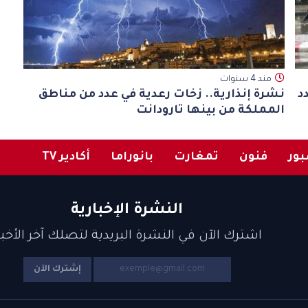
مند 4 سنوات
د
نشرة إنذارية.. زخات رعدية في عدد من مناطق
المملكة من بينها تارودانت
ور
فنون
تمغارت
بانوراما
أكادير TV
النشرة الإخبارية
اشترك الآن في النشرة البريدية لتصلك آخر الأخبا
إشترك الآن