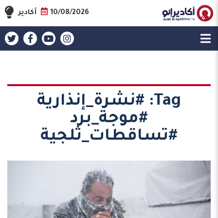
10/08/2026
أكادير
Tag:
#نشرة_إنذارية
#موجة_برد
#تساقطات_ثلجية