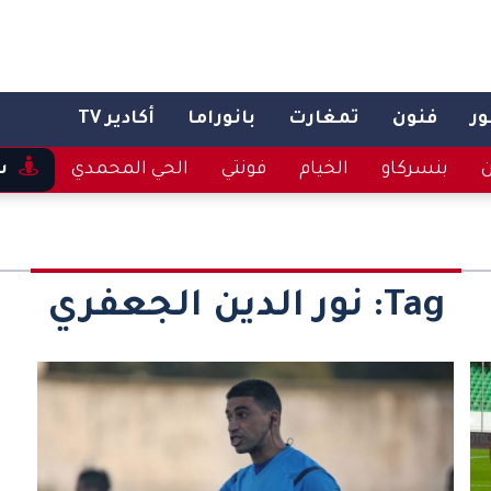
ر
فنون
تمغارت
بانوراما
أكادير TV
ن
بنسركاو
الخيام
فونتي
الحي المحمدي
س
Tag:
نور الدين الجعفري