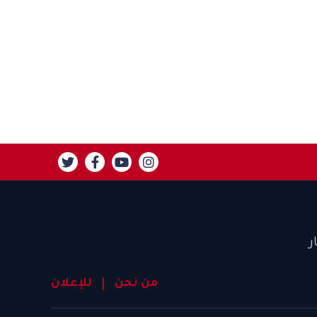
ر
من نحن
للإعلان