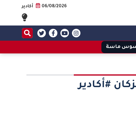
06/08/2026
أكادير
وس ماسة
زكان #أكادير