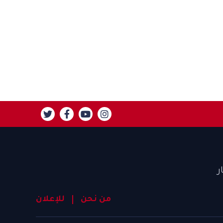
ر
من نحن
للإعلان