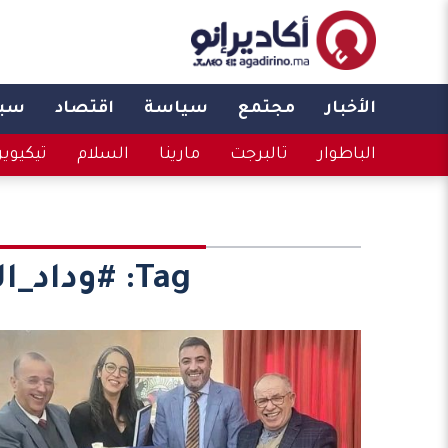
الأخبار
مجتمع
سياسة
اقتصاد
سبو
الباطوار
تالبرجت
مارينا
السلام
تيكيوي
Tag:
#وداد_ال