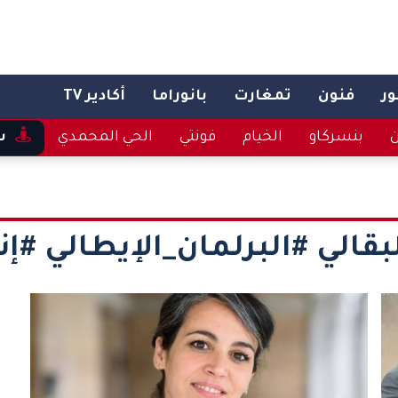
ر
فنون
تمغارت
بانوراما
أكادير TV
ن
بنسركاو
الخيام
فونتي
الحي المحمدي
س
بقالي #البرلمان_الإيطالي #إن