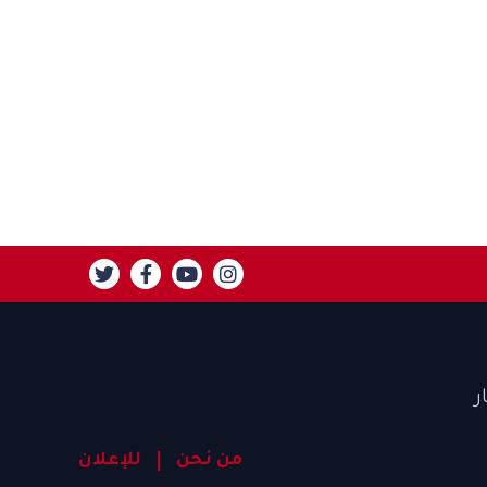
ر
من نحن
للإعلان