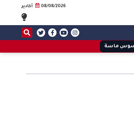
08/08/2026
أكادير
وس ماسة