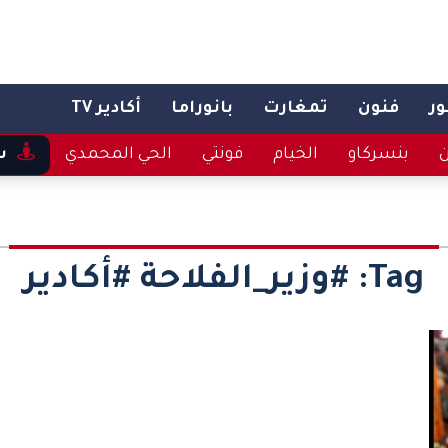
ر
فنون
تمغارت
بانوراما
أكادير TV
ن
بنسركاو
الخيام
فونتي
الحي المحمدي
س
Tag:
#وزير_الفلاحة #أكادير