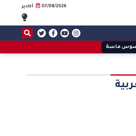
07/08/2026
أكادير
وس ماسة
بية