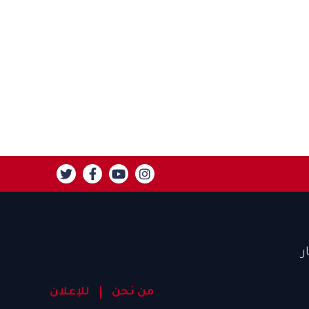
ر
من نحن
للإعلان