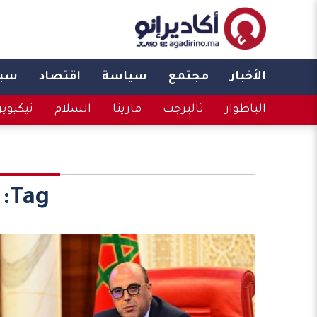
الأخبار
مجتمع
سياسة
اقتصاد
سبو
الباطوار
تالبرجت
مارينا
السلام
تيكيوي
Tag: