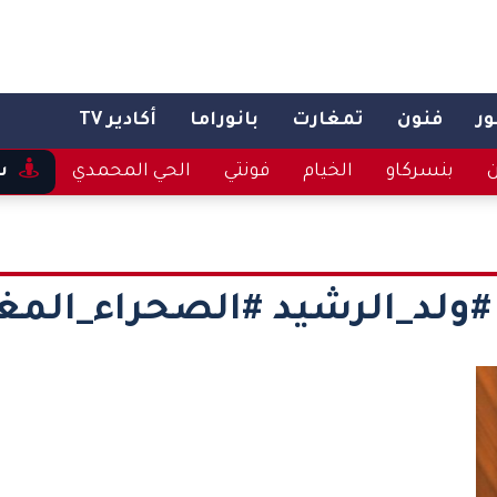
ر
فنون
تمغارت
بانوراما
أكادير TV
ن
بنسركاو
الخيام
فونتي
الحي المحمدي
س
#ولد_الرشيد #الصحراء_المغر