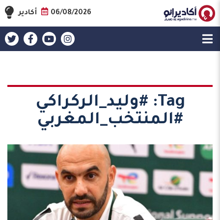
06/08/2026
أكادير
Tag:
#وليد_الركراكي
#المنتخب_المغربي