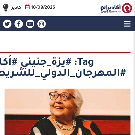
10/08/2026
أكادير
Tag:
#يزة_جنيني #أكا
#المهرجان_الدولي_للشريط_