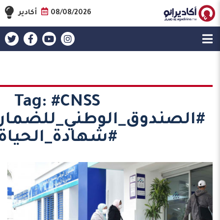
08/08/2026
أكادير
Tag:
#CNSS
#الصندوق_الوطني_للضمان_
#شهادة_الحياة