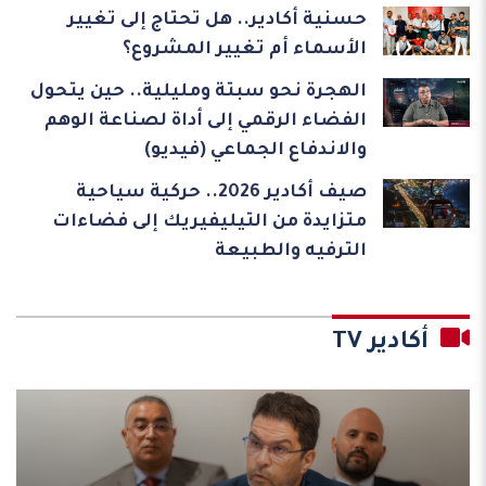
حسنية أكادير.. هل تحتاج إلى تغيير
الأسماء أم تغيير المشروع؟
الهجرة نحو سبتة ومليلية.. حين يتحول
الفضاء الرقمي إلى أداة لصناعة الوهم
والاندفاع الجماعي (فيديو)
صيف أكادير 2026.. حركية سياحية
متزايدة من التيليفيريك إلى فضاءات
الترفيه والطبيعة
أكادير TV