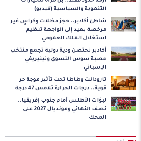
أزمة حدود فقط.. بل مرآة للخيارات
التنموية والسياسية (فيديو)
شاطئ أكادير.. حجز مظلات وكراسٍ غير
مرخصة يعيد إلى الواجهة تنظيم
استغلال الملك العمومي
أكادير تحتضن ودية دولية تجمع منتخب
عصبة سوس النسوي وتينيريفي
الإسباني
تارودانت وطاطا تحت تأثير موجة حر
قوية.. درجات الحرارة تلامس 47 درجة
لبؤات الأطلس أمام جنوب إفريقيا..
نصف النهائي ومونديال 2027 على
المحك