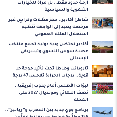
أزمة حدود فقط.. بل مرآة للخيارات
التنموية والسياسية
شاطئ أكادير.. حجز مظلات وكراسٍ غير
مرخصة يعيد إلى الواجهة تنظيم
استغلال الملك العمومي
أكادير تحتضن ودية دولية تجمع منتخب
عصبة سوس النسوي وتينيريفي
الإسباني
تارودانت وطاطا تحت تأثير موجة حر
قوية.. درجات الحرارة تلامس 47 درجة
لبؤات الأطلس أمام جنوب إفريقيا..
نصف النهائي ومونديال 2027 على
المحك
برنامج جوي جديد بين المغرب و”ريانير”..