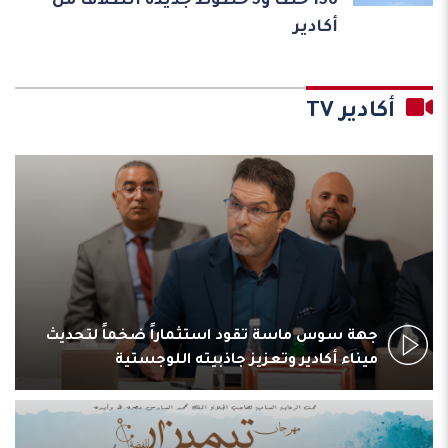
156 خطاً و5 خطوط جديدة انطلاقاً من
أكادير
أكادير TV
جهة سوس ماسة تقود استثماراً ضخماً لتحديث
ميناء أكادير وتعزيز جاذبيته اللوجستية