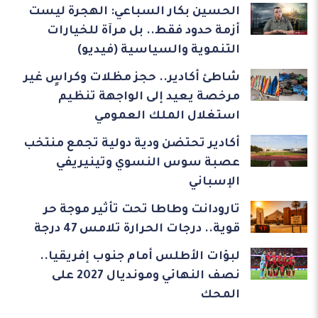
الحسين بكار السباعي: الهجرة ليست
أزمة حدود فقط.. بل مرآة للخيارات
التنموية والسياسية (فيديو)
شاطئ أكادير.. حجز مظلات وكراسٍ غير
مرخصة يعيد إلى الواجهة تنظيم
استغلال الملك العمومي
أكادير تحتضن ودية دولية تجمع منتخب
عصبة سوس النسوي وتينيريفي
الإسباني
تارودانت وطاطا تحت تأثير موجة حر
قوية.. درجات الحرارة تلامس 47 درجة
لبؤات الأطلس أمام جنوب إفريقيا..
نصف النهائي ومونديال 2027 على
المحك