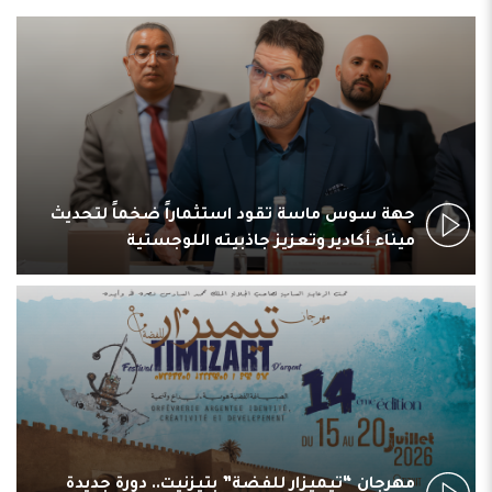
جهة سوس ماسة تقود استثماراً ضخماً لتحديث
ميناء أكادير وتعزيز جاذبيته اللوجستية
مهرجان “تيميزار للفضة” بتيزنيت.. دورة جديدة