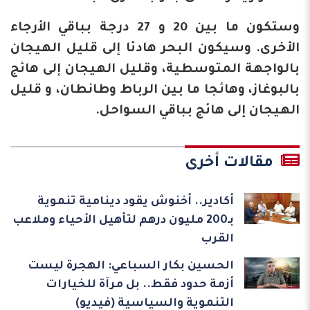
وستكون ما بين 20 و 27 درجة بباقي الأرجاء
الأخرى. وسيكون البحر هادئا إلى قليل الهيجان
بالواجهة المتوسطية، وقليل الهيجان إلى هائج
بالبوغاز، وهائجا ما بين الرباط وطانطان، و قليل
الهيجان إلى هائج بباقي السواحل.
مقالات أخرى
أكادير.. أخنوش يقود دينامية تنموية
بـ200 مليون درهم لتأهيل الأحياء وملاعب
القرب
الحسين بكار السباعي: الهجرة ليست
أزمة حدود فقط.. بل مرآة للخيارات
التنموية والسياسية (فيديو)