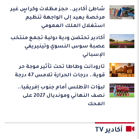
شاطئ أكادير.. حجز مظلات وكراسٍ غير
مرخصة يعيد إلى الواجهة تنظيم
استغلال الملك العمومي
أكادير تحتضن ودية دولية تجمع منتخب
عصبة سوس النسوي وتينيريفي
الإسباني
تارودانت وطاطا تحت تأثير موجة حر
قوية.. درجات الحرارة تلامس 47 درجة
لبؤات الأطلس أمام جنوب إفريقيا..
نصف النهائي ومونديال 2027 على
المحك
أكادير TV