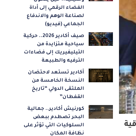
الفضاء الرقمي إلى أداة
لصناعة الوهم والاندفاع
الجماعي (فيديو)
صيف أكادير 2026.. حركية
سياحية متزايدة من
التيليفيريك إلى فضاءات
الترفيه والطبيعة
أكادير تستعد لاحتضان
النسخة الخامسة من
الملتقى الدولي “تاريخ
القفطان”
كورنيش أكادير.. جمالية
البحر تصطدم ببعض
قية
السلوكيات التي تؤثر على
نظافة المكان