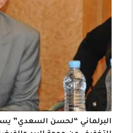
البرلماني “لحسن السعدي” يساءل 