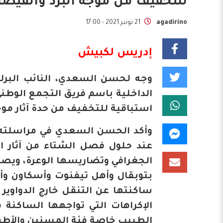
للتخفيف من موجة البرد والفيضان
agadirino
21 نونبر 2021 - 17:00
إدريس لكبيش
وجه لحسن السعدي، النائب البرلمان
الداخلية باسم فريق التجمع الوطني
استباقية للتخفيف من حدة آثار موجة
عند حلول فصل الشتاء من آثار ا
الجغرافي وتضاريسها الوعرة، ويصل 
بتوبقال وأهل تيفنوت وأسكاون وأو
ساكنتها عن التنقل خارج الدواوي
الإكراهات التي تواجهها الساكنة 
الطبيب خاصة فئة المسنين والأطفا