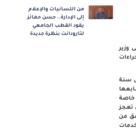
من اللسانيات والإعلام
إلى الإدارة.. حسن حمائز
يقود القطب الجامعي
لتارودانت بنظرة جديدة
 وزير
راءات
89 جماعة يعاني كل سنة
ابعها
 خاصة
 تعجز
مق من
خدمات