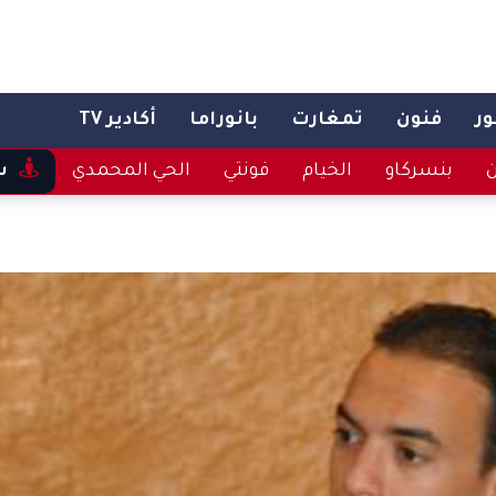
ر
فنون
تمغارت
بانوراما
أكادير TV
ن
بنسركاو
الخيام
فونتي
الحي المحمدي
س