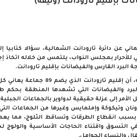
ات بإقليم تارودانت (وثيقة)
ي عن دائرة تارودانت الشمالية، سؤالا كتابيا إلى
 للأحرار بمجلس النواب، يلتمس من خلاله اتخاذ إج
 البرد القارس والفيضانات بإقليم تارودانت.
وأكد الحسن السعدي في مراسلته، أن إقليم تارودانت الذي يضم 
لبرد والفيضانات التي تشهدها المنطقة بحكم ط
الأمر إلى عزلة حقيقية لدواوير بالجماعات الجبلية
نان وتيكوكة وإملمايس وغيرها من الجماعات التي
ر بسبب انقطاع الطرقات وتساقط الثلوج، مما يع
في التسوق واقتناء الحاجات الأساسية والولوج ل
ل والنساء الحوامل.