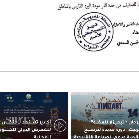
جان “تيميزار للفضة”
زنيت.. دورة جديدة لترسيخ
للمعرض الدولي للمنتوج
المية ودعم الصناعة التقليدية
المحلية