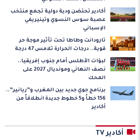
أكادير تحتضن ودية دولية تجمع منتخب
عصبة سوس النسوي وتينيريفي
الإسباني
تارودانت وطاطا تحت تأثير موجة حر
قوية.. درجات الحرارة تلامس 47 درجة
لبؤات الأطلس أمام جنوب إفريقيا..
نصف النهائي ومونديال 2027 على
المحك
برنامج جوي جديد بين المغرب و”ريانير”..
156 خطاً و5 خطوط جديدة انطلاقاً من
أكادير
أكادير TV