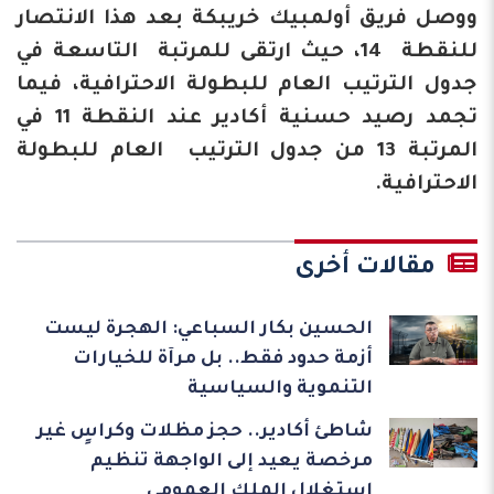
ووصل فريق أولمبيك خريبكة بعد هذا الانتصار
للنقطة 14، حيث ارتقى للمرتبة التاسعة في
جدول الترتيب العام للبطولة الاحترافية، فيما
تجمد رصيد حسنية أكادير عند النقطة 11 في
المرتبة 13 من جدول الترتيب العام للبطولة
الاحترافية.
مقالات أخرى
الحسين بكار السباعي: الهجرة ليست
أزمة حدود فقط.. بل مرآة للخيارات
التنموية والسياسية
شاطئ أكادير.. حجز مظلات وكراسٍ غير
مرخصة يعيد إلى الواجهة تنظيم
استغلال الملك العمومي