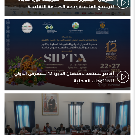
مهرجان “تيميزار للفضة” بتيزنيت.. دورة جديدة
لترسيخ العالمية ودعم الصناعة التقليدية
أكادير تستعد لاحتضان الدورة 12 للمعرض الدولي
للمنتوجات المحلية