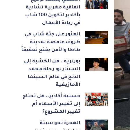
اتفاقية مغربية تشادية
بأكادير لتكوين 100 شاب
في ريادة الأعمال
العثور على جثة شاب في
ظروف غامضة بمدينة
طاطا والأمن يفتح تحقيقاً
بورتريه.. من الخشبة إلى
السيناريو: رحلة محمد
الدنج في عالم السينما
الأمازيغية
حسنية أكادير.. هل تحتاج
إلى تغيير الأسماء أم
تغيير المشروع؟
الهجرة نحو سبتة