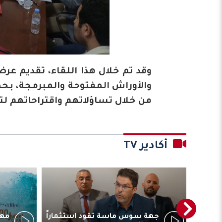
وقد تم خلال هذا اللقاء، تقديم عر
والأوراش المفتوحة والمبرمجة، بح
من خلال تساؤلاتهم واقتراحاتهم ل
أكادير TV
ترأس
جهة سوس ماسة تقود استثماراً
مهر