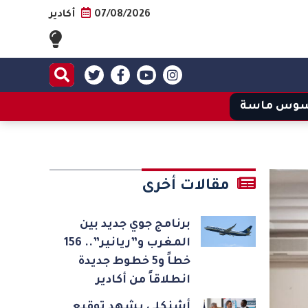
07/08/2026
أكادير
وس ماسة
مقالات أخرى
برنامج جوي جديد بين
المغرب و”ريانير”.. 156
خطاً و5 خطوط جديدة
انطلاقاً من أكادير
أشنكلي يشهد توقيع