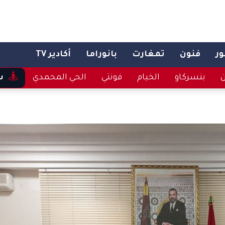
ر
فنون
تمغارت
بانوراما
أكادير TV
ن
بنسركاو
الخيام
فونتي
الحي المحمدي
س