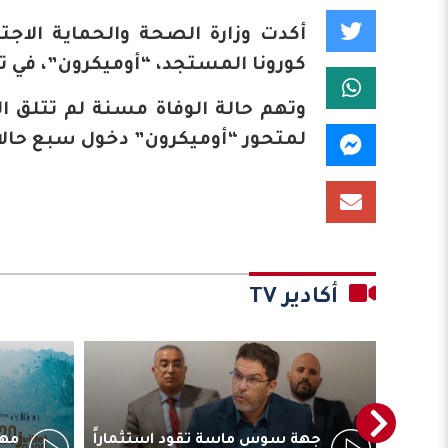
أكدت وزارة الصحة والحماية الاجتم
كورونا المستجد، “أوميكرون”، في ت
وتهم حالة الوفاة مسنة لم تتلق ال
لمتحور “أوميكرون” دخول سبع حالا
أكادير TV
ترأس
جهة سوس ماسة تقود استثماراً
مهر