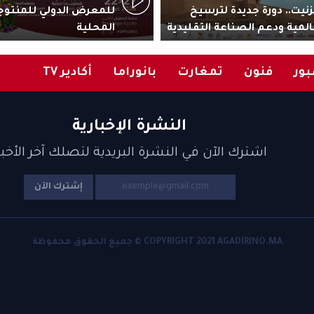
زنيت.. دورة جديدة لترسيخ
للمعرض الدولي للمنتوج
المية ودعم الصناعة التقليدية
المحلية
ور
فنون
تمغارت
بانوراما
أكادير TV
النشرة الإخبارية
اشترك الآن في النشرة البريدية لتصلك آخر الأخبا
إشترك الآن
COPYRIGHT 2021 AGADIRINO.MA © جميع الحقوق محفوظة