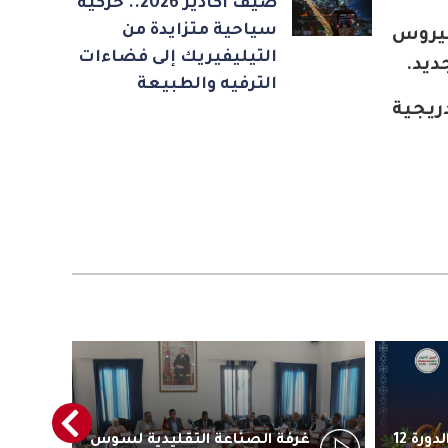
صيف أكادير 2026.. حركية
سياحية متزايدة من
فيروس
التيليفيريك إلى فضاءات
ديد.
الترفيه والطبيعة
ريجية
أكادير تستعد لاحتضان الدورة 12
غرفة الصناعة التقليدية لسوس
رئ