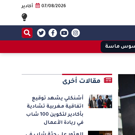
07/08/2026
أكادير
وس ماسة
مقالات أخرى
أشنكلي يشهد توقيع
اتفاقية مغربية تشادية
بأكادير لتكوين 100 شاب
في ريادة الأعمال
العثور على جثة شاب في