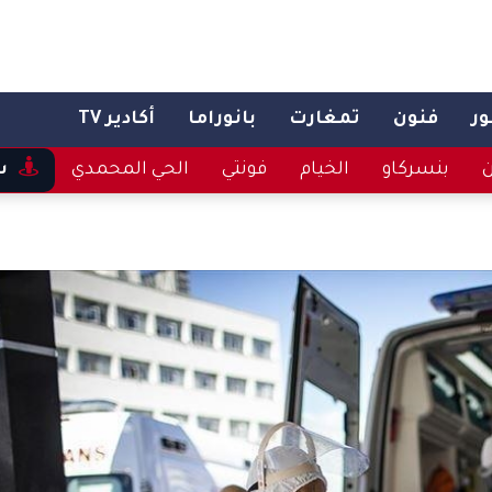
ر
فنون
تمغارت
بانوراما
أكادير TV
ن
بنسركاو
الخيام
فونتي
الحي المحمدي
س