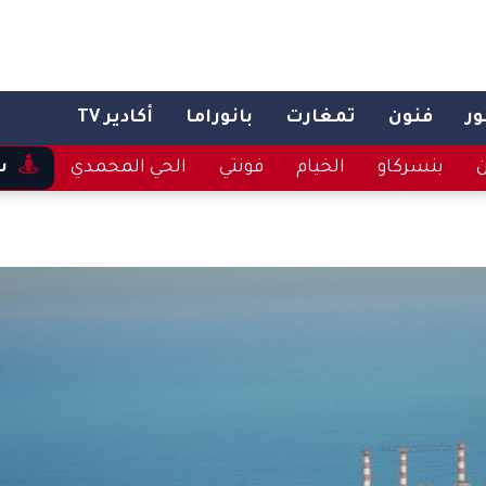
ر
فنون
تمغارت
بانوراما
أكادير TV
ن
بنسركاو
الخيام
فونتي
الحي المحمدي
س