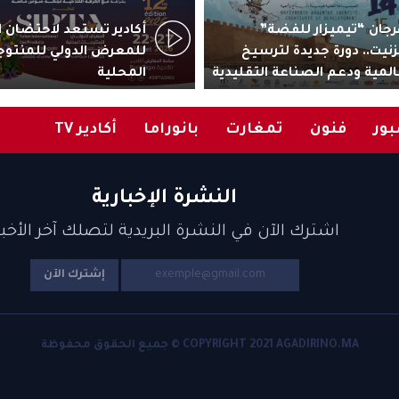
جان “تيميزار للفضة”
زنيت.. دورة جديدة لترسيخ
للمعرض الدولي للمنتوج
المية ودعم الصناعة التقليدية
المحلية
ور
فنون
تمغارت
بانوراما
أكادير TV
النشرة الإخبارية
اشترك الآن في النشرة البريدية لتصلك آخر الأخبا
إشترك الآن
COPYRIGHT 2021 AGADIRINO.MA © جميع الحقوق محفوظة