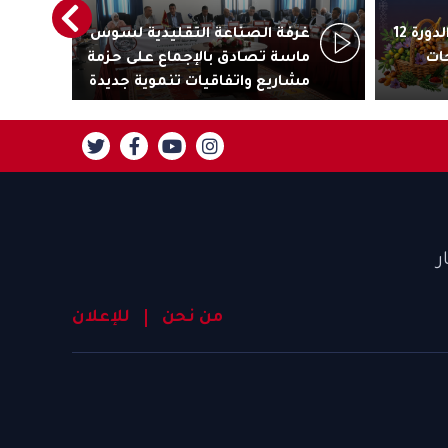
أكادير تستعد لاحتضان الدورة 12
غرفة الصناعة التقليدية لسوس
رئ
ات
ماسة تصادق بالإجماع على حزمة
جاذ
مشاريع واتفاقيات تنموية جديدة
تنز
ر
من نحن
للإعلان