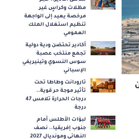
مظلات وكراسٍ غير
مرخصة يعيد إلى الواجهة
تنظيم استغلال الملك
العمومي
أكادير تحتضن ودية دولية
تجمع منتخب عصبة
سوس النسوي وتينيريفي
الإسباني
تارودانت وطاطا تحت
ن
تأثير موجة حر قوية..
درجات الحرارة تلامس 47
درجة
لبؤات الأطلس أمام
جنوب إفريقيا.. نصف
النهائي ومونديال 2027