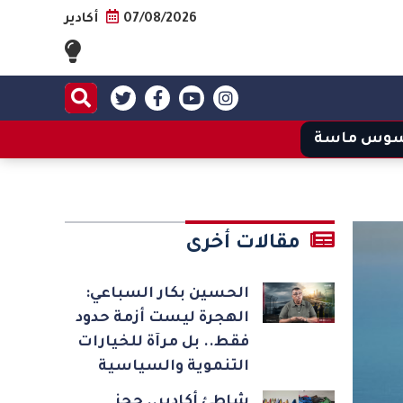
07/08/2026
أكادير
وس ماسة
مقالات أخرى
الحسين بكار السباعي:
الهجرة ليست أزمة حدود
فقط.. بل مرآة للخيارات
التنموية والسياسية
شاطئ أكادير.. حجز