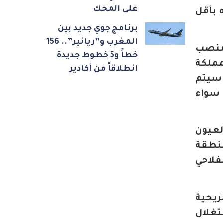
على المحك
ه بأقل
برنامج جوي جديد بين
المغرب و”ريانير”.. 156
 منصب
خطاً و5 خطوط جديدة
مملكة
انطلاقاً من أكادير
 سيتم
 سواء
لعيون
منطقة
فلاحي
ريحية
تغلال