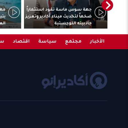
ترأس
جهة سوس ماسة تقود استثماراً
مهر
المقاولات
ضخماً لتحديث ميناء أكادير وتعزيز
بتي
جاذبيته اللوجستية
الع
الأخبار
مجتمع
سياسة
اقتصاد
سب