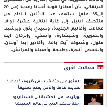
وأفادت المديرية، في نشرة إنذارية من المستوى
البرتقالي، بأن أمطارا قوية أحيانا رعدية (من 20
إلى35 ملم) ستهم، غدا الاثنين ابتداء من
منتصف الليل إلى غاية الثانية عشرة زوالا،
عمالات وأقاليم الجديدة، وسيدي بنور، وبرشيد،
والصويرة، وشيشاوة، وآسفي، وإنزكان آيت
ملول، وشتوكة آيت باها، وأكادير إيدا أوتنان،
والفحص- أنجرة، وطنجة، وأصيلة والعرائش.
مقالات أخرى
العثور على جثة شاب في ظروف غامضة
بمدينة طاطا والأمن يفتح تحقيقاً
بورتريه.. من الخشبة إلى السيناريو:
رحلة محمد الدنج في عالم السينما