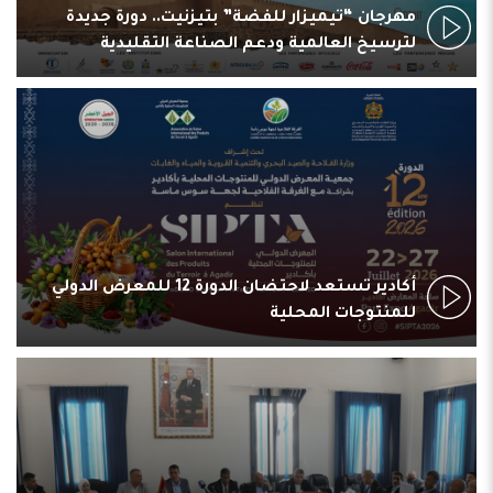
مهرجان “تيميزار للفضة” بتيزنيت.. دورة جديدة
لترسيخ العالمية ودعم الصناعة التقليدية
أكادير تستعد لاحتضان الدورة 12 للمعرض الدولي
للمنتوجات المحلية