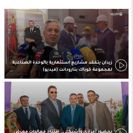
ن
زيدان يتفقد مشاريع استثمارية بالوحدة الصناعية
لمجموعة كوباك بتارودانت (فيديو)
بحضور أمزازي وأشنكلي.. افتتاح فعاليات معرض