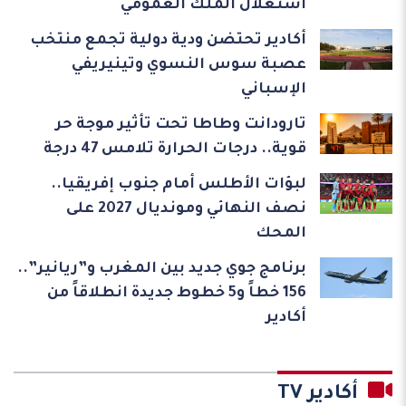
استغلال الملك العمومي
أكادير تحتضن ودية دولية تجمع منتخب
عصبة سوس النسوي وتينيريفي
الإسباني
تارودانت وطاطا تحت تأثير موجة حر
قوية.. درجات الحرارة تلامس 47 درجة
لبؤات الأطلس أمام جنوب إفريقيا..
نصف النهائي ومونديال 2027 على
المحك
برنامج جوي جديد بين المغرب و”ريانير”..
156 خطاً و5 خطوط جديدة انطلاقاً من
أكادير
أكادير TV