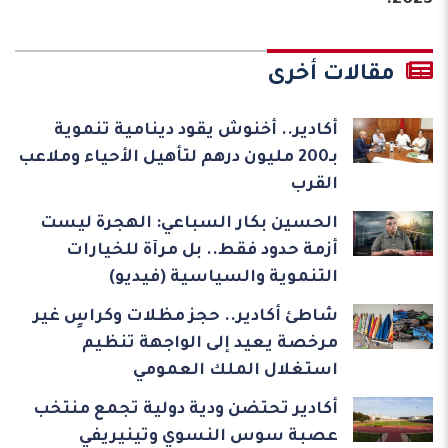
2023.
مقالات أخرى
أكادير.. أخنوش يقود دينامية تنموية
بـ200 مليون درهم لتأهيل الأحياء وملاعب
القرب
الحسين بكار السباعي: الهجرة ليست
أزمة حدود فقط.. بل مرآة للخيارات
التنموية والسياسية (فيديو)
شاطئ أكادير.. حجز مظلات وكراسٍ غير
مرخصة يعيد إلى الواجهة تنظيم
استغلال الملك العمومي
أكادير تحتضن ودية دولية تجمع منتخب
عصبة سوس النسوي وتينيريفي