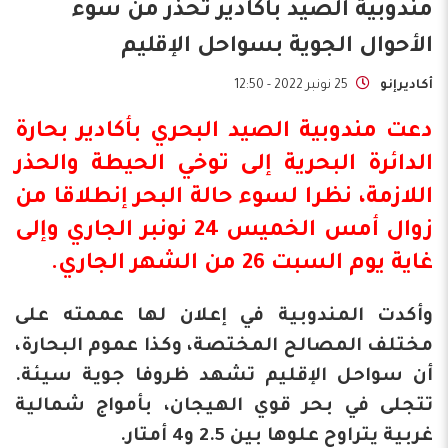
مندوبية الصيد بأكادير تحذر من سوء
الأحوال الجوية بسواحل الإقليم
أكاديرإنو
25 نونبر 2022 - 12:50
دعت
مندوبية الصيد البحري
بأكادير
بحارة
الدائرة البحرية إلى توخي الحيطة والحذر
اللازمة، نظرا لسوء حالة البحر إنطلاقا من
زوال أمس الخميس 24 نونبر الجاري وإلى
غاية يوم السبت 26 من الشهر الجاري.
وأكدت المندوبية في إعلان لها عممته على
مختلف المصالح المختصة، وكذا عموم البحارة،
أن سواحل الإقليم تشهد ظروفا جوية سيئة.
تتجلى في بحر قوي الهيجان، بأمواج شمالية
غربية يتراوح علوها بين 2.5 و4 أمتار.