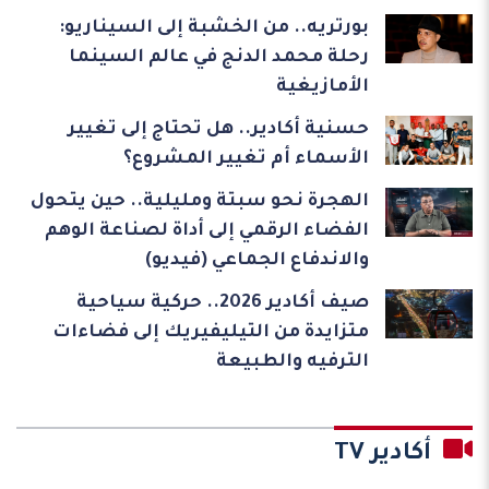
بورتريه.. من الخشبة إلى السيناريو:
رحلة محمد الدنج في عالم السينما
الأمازيغية
حسنية أكادير.. هل تحتاج إلى تغيير
الأسماء أم تغيير المشروع؟
الهجرة نحو سبتة ومليلية.. حين يتحول
الفضاء الرقمي إلى أداة لصناعة الوهم
والاندفاع الجماعي (فيديو)
صيف أكادير 2026.. حركية سياحية
متزايدة من التيليفيريك إلى فضاءات
الترفيه والطبيعة
أكادير TV