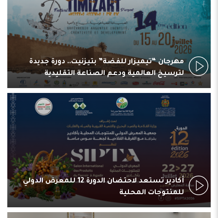
مهرجان “تيميزار للفضة” بتيزنيت.. دورة جديدة
لترسيخ العالمية ودعم الصناعة التقليدية
أكادير تستعد لاحتضان الدورة 12 للمعرض الدولي
للمنتوجات المحلية