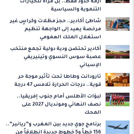
أزمة حدود فقط.. بل مرآة للخيارات
التنموية والسياسية
شاطئ أكادير.. حجز مظلات وكراسٍ غير
مرخصة يعيد إلى الواجهة تنظيم
استغلال الملك العمومي
أكادير تحتضن ودية دولية تجمع منتخب
عصبة سوس النسوي وتينيريفي
الإسباني
تارودانت وطاطا تحت تأثير موجة حر
قوية.. درجات الحرارة تلامس 47 درجة
لبؤات الأطلس أمام جنوب إفريقيا..
نصف النهائي ومونديال 2027 على
المحك
برنامج جوي جديد بين المغرب و”ريانير”..
156 خطاً و5 خطوط جديدة انطلاقاً من