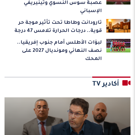
عصبة سوس النسوي وتينيريفي
الإسباني
تارودانت وطاطا تحت تأثير موجة حر
قوية.. درجات الحرارة تلامس 47 درجة
لبؤات الأطلس أمام جنوب إفريقيا..
نصف النهائي ومونديال 2027 على
المحك
أكادير TV