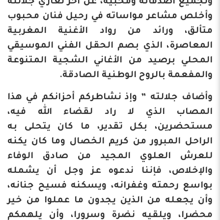
ولجميع أصدقائه ومحبيه، عن أحر تعازي جلالته
وأخلص مشاعر مواساته في رحيل فنان محبوب
متألق، ورائد من رواد الأغنية المغربية
المعاصرة، الذي بصم الحقل الفني الموسيقي
المحلي برصيد من الأغاني الشجية المتنوعة
والمفعمة بالروح الوطنية الصادقة.
وأضاف جلالته ” وإذ نشاطركم أحزانكم في هذا
المصاب الذي لا راد لقضاء الله فيه،
مستحضرين، بكل تقدير، ما كان يتحلى به
الراحل المبرور من كريم الخصال وما كان يكنه
للعرش العلوي المجيد من صادق الوفاء
والإخلاص، فإننا ندعوه عز وجل أن يشمله
بواسع رحمته وغفرانه، ويسكنه فسيح جنانه،
وأن يجعله من الذين يجدون ما عملوا من خير
محضرا، ويلقيه نضرة وسرورا، وأن يلهمكم