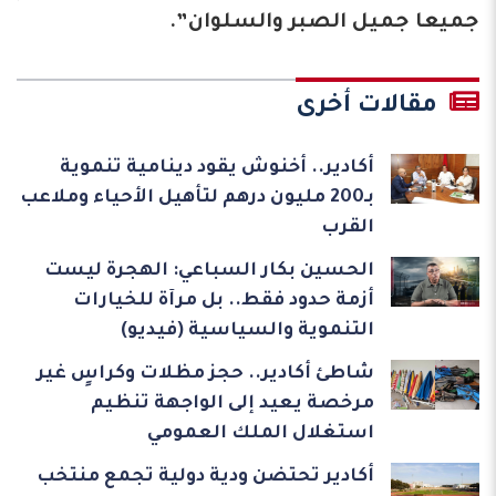
جميعا جميل الصبر والسلوان”.
مقالات أخرى
أكادير.. أخنوش يقود دينامية تنموية
بـ200 مليون درهم لتأهيل الأحياء وملاعب
القرب
الحسين بكار السباعي: الهجرة ليست
أزمة حدود فقط.. بل مرآة للخيارات
التنموية والسياسية (فيديو)
شاطئ أكادير.. حجز مظلات وكراسٍ غير
مرخصة يعيد إلى الواجهة تنظيم
استغلال الملك العمومي
أكادير تحتضن ودية دولية تجمع منتخب