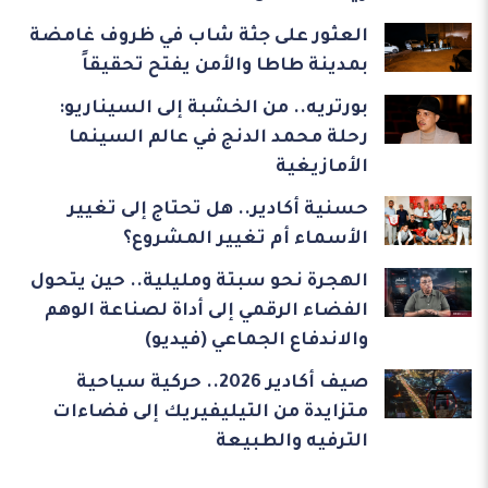
العثور على جثة شاب في ظروف غامضة
بمدينة طاطا والأمن يفتح تحقيقاً
بورتريه.. من الخشبة إلى السيناريو:
رحلة محمد الدنج في عالم السينما
الأمازيغية
حسنية أكادير.. هل تحتاج إلى تغيير
الأسماء أم تغيير المشروع؟
الهجرة نحو سبتة ومليلية.. حين يتحول
الفضاء الرقمي إلى أداة لصناعة الوهم
والاندفاع الجماعي (فيديو)
صيف أكادير 2026.. حركية سياحية
متزايدة من التيليفيريك إلى فضاءات
الترفيه والطبيعة