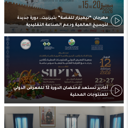
مهرجان “تيميزار للفضة” بتيزنيت.. دورة جديدة
لترسيخ العالمية ودعم الصناعة التقليدية
أكادير تستعد لاحتضان الدورة 12 للمعرض الدولي
للمنتوجات المحلية