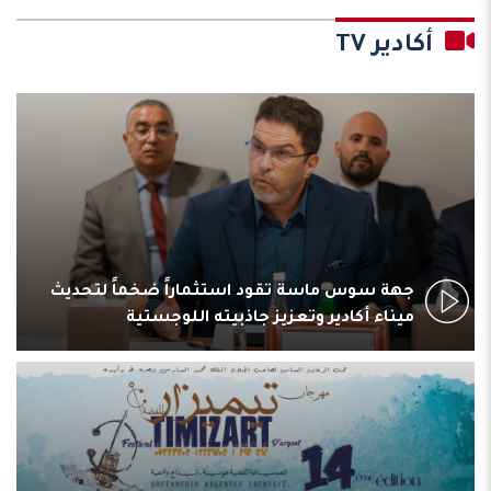
أكادير TV
جهة سوس ماسة تقود استثماراً ضخماً لتحديث
ميناء أكادير وتعزيز جاذبيته اللوجستية