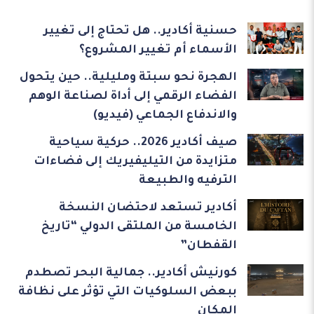
حسنية أكادير.. هل تحتاج إلى تغيير
الأسماء أم تغيير المشروع؟
الهجرة نحو سبتة ومليلية.. حين يتحول
الفضاء الرقمي إلى أداة لصناعة الوهم
والاندفاع الجماعي (فيديو)
صيف أكادير 2026.. حركية سياحية
متزايدة من التيليفيريك إلى فضاءات
الترفيه والطبيعة
أكادير تستعد لاحتضان النسخة
الخامسة من الملتقى الدولي “تاريخ
القفطان”
كورنيش أكادير.. جمالية البحر تصطدم
ببعض السلوكيات التي تؤثر على نظافة
المكان