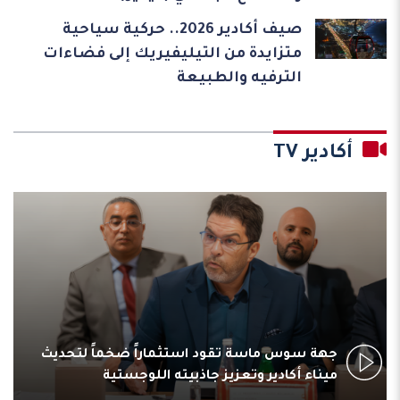
صيف أكادير 2026.. حركية سياحية
متزايدة من التيليفيريك إلى فضاءات
الترفيه والطبيعة
أكادير TV
جهة سوس ماسة تقود استثماراً ضخماً لتحديث
ميناء أكادير وتعزيز جاذبيته اللوجستية