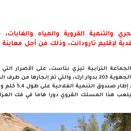
ري والتنمية القروية والمياه والغابات، 
قدية لإقليم تارودانت، وذلك من أجل معاينة 
لجماعة الترابية تيزي نتاست، على الأضرار التي
بالطريق القروية التي تربط الطريق الجهوية 203 بدوار ارك، والتي تم إنجازها من 
الجهوية للفلاحة لسوس ماسة في إطار صندوق ا
درهم، حيث يلعب هذا المسلك القروي دورا هاما في فك العز