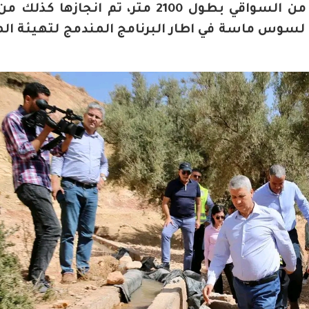
وتم سقي المدار بفضل شبكة ري من السواقي بطول 2100 متر، تم انجا
 لسوس ماسة في اطار البرنامج المندمج لتهيئة ال