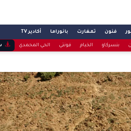
ر
فنون
تمغارت
بانوراما
أكادير TV
ن
بنسركاو
الخيام
فونتي
الحي المحمدي
س