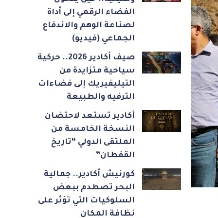
الفضاء الرقمي إلى أداة
لصناعة الوهم والاندفاع
الجماعي (فيديو)
صيف أكادير 2026.. حركية
سياحية متزايدة من
التيليفيريك إلى فضاءات
الترفيه والطبيعة
أكادير تستعد لاحتضان
النسخة الخامسة من
الملتقى الدولي “تاريخ
القفطان”
كورنيش أكادير.. جمالية
البحر تصطدم ببعض
السلوكيات التي تؤثر على
نظافة المكان