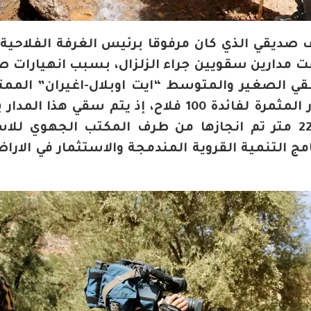
ديقي الذي كان مرفوقا برئيس الغرفة الفلاحية
 مدارين سقويين جراء الزلزال، بسبب انهيارات ص
قي الصغير والمتوسط “ايت اوبلال-اغيران” الممت
مساحة تناهز 15 هكتارا من الأشجار المثمرة لفائدة 100 فلاح، إذ يتم سقي ه
شبكة ري من السواقي بطول 2200 متر تم انجازها من طرف المكتب الجهوي ل
 التنمية القروية المندمجة والاستثمار في الاراض