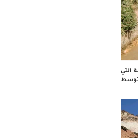
 التي
متوسط