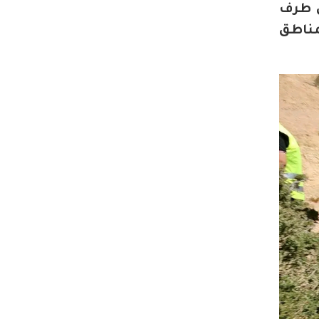
زها كذلك من طرف
مناطق