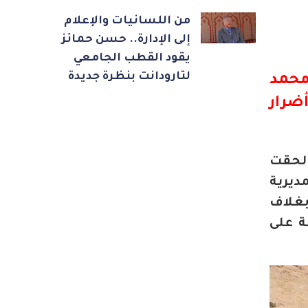
من اللسانيات والإعلام
إلى الإدارة.. حسن حمائز
يقود القطب الجامعي
لتارودانت بنظرة جديدة
محمد
أضرار
 لحقت
طرف المديرية
لتنمية الفلاحية على طول 5,4 كلم وبغلاف
لة على