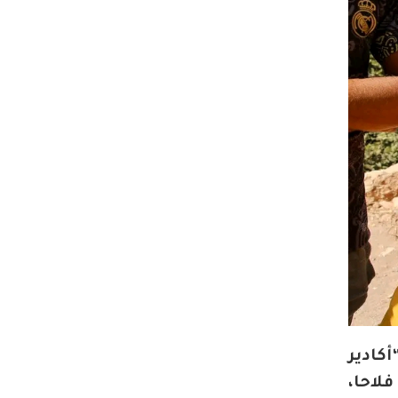
كادير
امع- تالبورين” الممتد على مساحة تناهز 10 هكتارا من الاشجار المثمرة لفائدة 66 فلاحا،