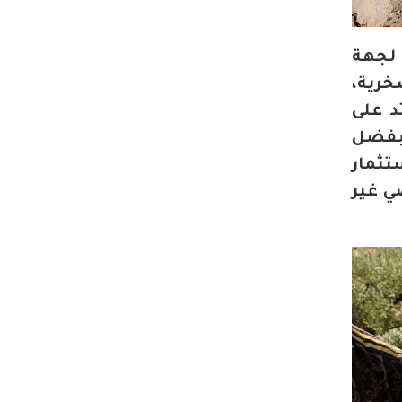
 لجهة
خرية،
د على
ذا المدار بفضل
لاستثمار
ي غير