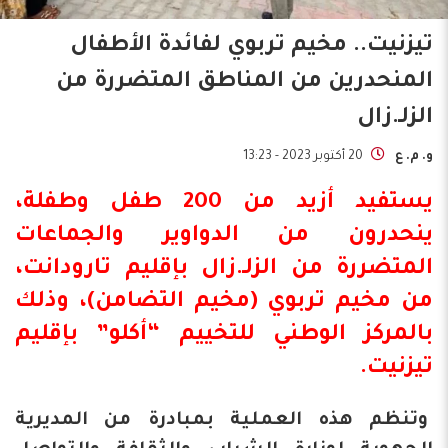
تيزنيت.. مخيم تربوي لفائدة الأطفال
المنحدرين من المناطق المتضررة من
الزلـ.زال
و. م. ع
20 أكتوبر 2023 - 13:23
يستفيد أزيد من 200 طفل وطفلة،
ينحدرون من الدواوير والجماعات
المتضررة من
الزلـ.زال
بإقليم تارودانت،
من مخيم تربوي (مخيم التضامن)، وذلك
بالمركز الوطني للتخييم “
أكلو
” بإقليم
تيزنيت.
وتنظم هذه العملية بمبادرة من المديرية