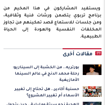
ويستفيد المشاركون في هذا المخيم من
برنامج تربوي يتضمن ورشات فنية وثقافية،
ومن جلسات للاستماع قصد تمكينهم من تجاوز
المخلفات النفسية والعودة إلى الحياة
الطبيعية.
مقالات أخرى
بورتريه.. من الخشبة إلى السيناريو:
رحلة محمد الدنج في عالم السينما
الأمازيغية
حسنية أكادير.. هل تحتاج إلى تغيير
الأسماء أم تغيير المشروع؟
الهجرة نحو سبتة ومليلية.. حين يتحول