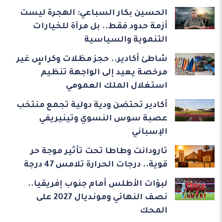
الحسين بكار السباعي: الهجرة ليست
أزمة حدود فقط.. بل مرآة للخيارات
التنموية والسياسية
شاطئ أكادير.. حجز مظلات وكراسٍ غير
مرخصة يعيد إلى الواجهة تنظيم
استغلال الملك العمومي
أكادير تحتضن ودية دولية تجمع منتخب
عصبة سوس النسوي وتينيريفي
الإسباني
تارودانت وطاطا تحت تأثير موجة حر
قوية.. درجات الحرارة تلامس 47 درجة
لبؤات الأطلس أمام جنوب إفريقيا..
نصف النهائي ومونديال 2027 على
المحك