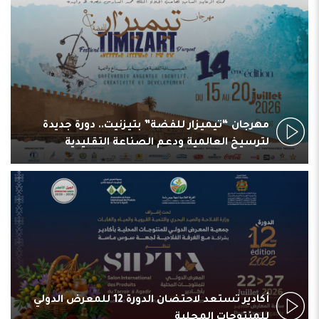
ملتقى دولي بأكادير يفتح آفاق العقار والاستثمار..
ويواكب التحول الاقتصادي بسوس ماسة
افتتاح “SIPTA 2026” بأكادير.. أكثر من 230 عارضاً في
أكبر موعد للمنتوجات المحلية