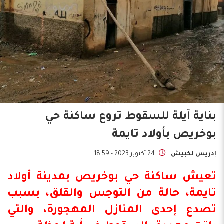
بناية آيلة للسقوط تروع ساكنة حي
بوخريص بأولاد تايمة
إدريس لكبيش
24 أكتوبر 2023 - 18:59
تعيش ساكنة حي بوخريص بمدينة
أولاد
تايمة
، حالة من التوجس والقلق، بسبب
تصدع إحدى المنازل المهجورة، والتي