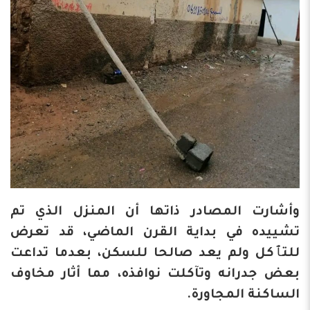
وأشارت المصادر ذاتها أن المنزل الذي تم
تشييده في بداية القرن الماضي، قد تعرض
للتٱكل ولم يعد صالحا للسكن، بعدما تداعت
بعض جدرانه وتآكلت نوافذه، مما أثار مخاوف
الساكنة المجاورة.