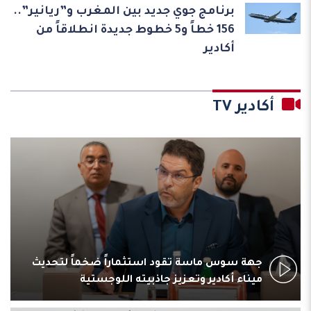
برنامج جوي جديد بين المغرب و”ريانير”..
156 خطاً و5 خطوط جديدة انطلاقاً من
أكادير
أكادير TV
رئيس جهة سوس ماسة: تعزيز جاذبية الجهات رهين
باستكمال تنزيل الجهوية المتقدمة