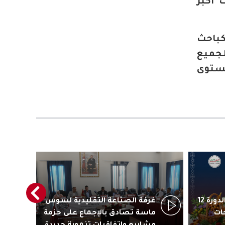
 أكبر
كباحث
لجميع
مستوى
أكادير تستعد لاحتضان الدورة 12
غرفة الصناعة التقليدية لسوس
رئ
ات
ماسة تصادق بالإجماع على حزمة
جاذ