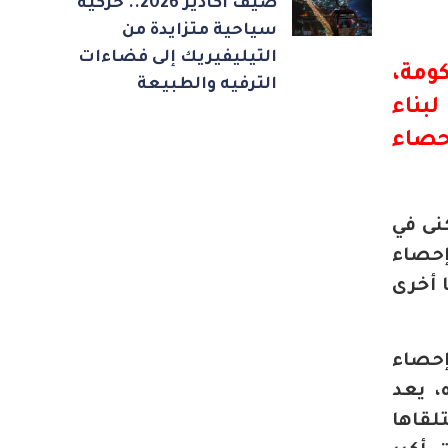
صيف أكادير 2026.. حركية
سياحية متزايدة من
التيليفيريك إلى فضاءات
كومة
،
الترفيه والطبيعة
بناء
حصاء
نى في
 إحصاء
 أخرى
إحصاء
، يعد
قاها