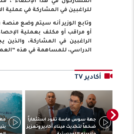
المشاركون في هذا الإحصاء”، مضي
للراغبين في المشاركة في عملية ال
وتابع الوزير أنه سيتم وضع منصة
أو مراقب أو مكلف بعملية الإحصاء
الراغبين في المشاركة، والذين
الدراسي، للمساهمة في هذه “العملي
أكادير TV
ترأس
جهة سوس ماسة تقود استثماراً
مهر
المقاولات
ضخماً لتحديث ميناء أكادير وتعزيز
بتي