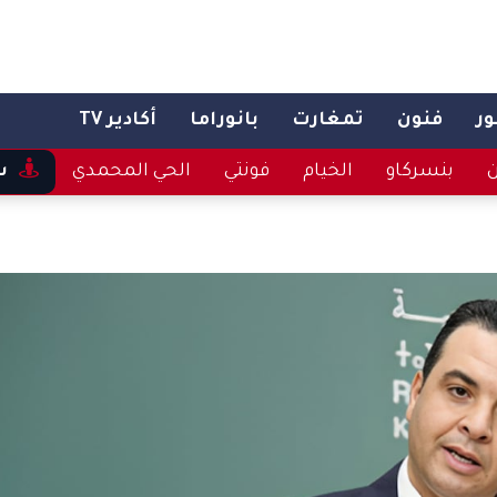
ر
فنون
تمغارت
بانوراما
أكادير TV
ن
بنسركاو
الخيام
فونتي
الحي المحمدي
س