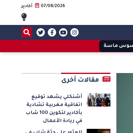
07/08/2026
أكادير
وس ماسة
مقالات أخرى
أشنكلي يشهد توقيع
اتفاقية مغربية تشادية
بأكادير لتكوين 100 شاب
في ريادة الأعمال
العثور على جثة شاب في