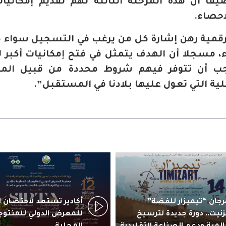
فا أن هذه المرحلة الثالثة تهم تقديم إمكانيات
احصاء.
 رقمية رهن إشارة كل من يرغب في التسجيل سواء 
، مسجلا أن الهدف يتمثل في فتح إمكانيات أكبر 
 يجب أن تتوفر فيهم شروط محددة من قبيل ال
ة التي تعول عليها بلادنا في المستقبل”.
جان “تيميزار للفضة”
زنيت.. دورة جديدة لترسيخ
للمعرض الدولي للمنتوج