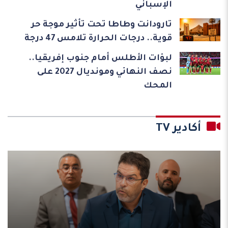
الإسباني
تارودانت وطاطا تحت تأثير موجة حر
قوية.. درجات الحرارة تلامس 47 درجة
لبؤات الأطلس أمام جنوب إفريقيا..
نصف النهائي ومونديال 2027 على
المحك
أكادير TV