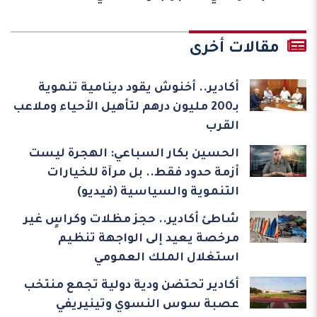
مقالات أخرى
أكادير.. أخنوش يقود دينامية تنموية
بـ200 مليون درهم لتأهيل الأحياء وملاعب
القرب
الحسين بكار السباعي: الهجرة ليست
أزمة حدود فقط.. بل مرآة للخيارات
التنموية والسياسية (فيديو)
شاطئ أكادير.. حجز مظلات وكراسٍ غير
مرخصة يعيد إلى الواجهة تنظيم
استغلال الملك العمومي
أكادير تحتضن ودية دولية تجمع منتخب
عصبة سوس النسوي وتينيريفي