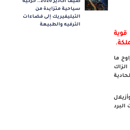
صيف أكادير 2026.. حركية
سياحية متزايدة من
التيليفيريك إلى فضاءات
الترفيه والطبيعة
وية
لكة.
وح ما
 الزاك
حادية
زيلال
مصحوبة بحبات البرد