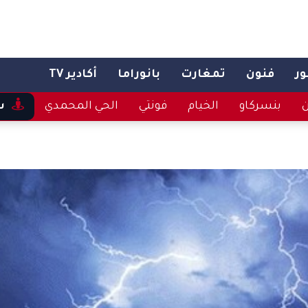
ر
فنون
تمغارت
بانوراما
أكادير TV
ن
بنسركاو
الخيام
فونتي
الحي المحمدي
س