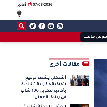
07/08/2026
أكادير
وس ماسة
مقالات أخرى
أشنكلي يشهد توقيع
اتفاقية مغربية تشادية
بأكادير لتكوين 100 شاب
في ريادة الأعمال
العثور على جثة شاب في