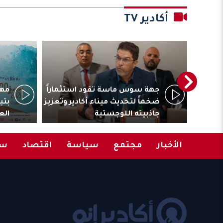
أكادير TV
ترأس
جهة سوس ماسة تقود استثماراً
مهر
المقاولات
ضخماً لتحديث ميناء أكادير وتعزيز
بتي
جاذبيته اللوجستية
الع
الأخبار
مجتمع
سياسة
اقتصاد
سب