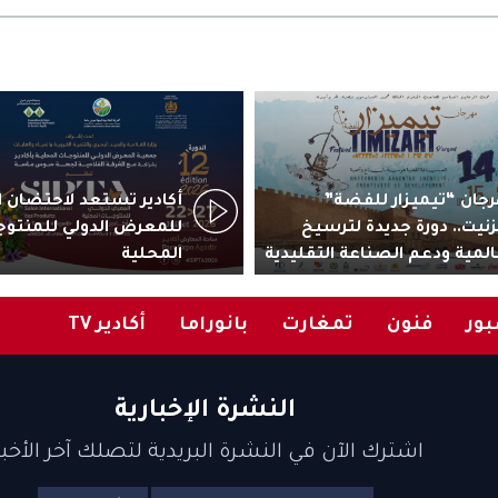
جان “تيميزار للفضة”
زنيت.. دورة جديدة لترسيخ
للمعرض الدولي للمنتوج
المية ودعم الصناعة التقليدية
المحلية
ور
فنون
تمغارت
بانوراما
أكادير TV
النشرة الإخبارية
اشترك الآن في النشرة البريدية لتصلك آخر الأخبا