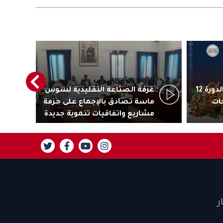
أكادير تستعد لاحتضان الدورة 12
غرفة الصناعة التقليدية لسوس
رئ
ات
ماسة تصادق بالإجماع على حزمة
جاذ
مشاريع واتفاقيات تنموية جديدة
تنز
ر