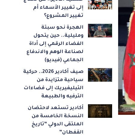
إلى تغيير الأسماء أم
تغيير المشروع؟
الهجرة نحو سبتة
ومليلية.. حين يتحول
الفضاء الرقمي إلى أداة
لصناعة الوهم والاندفاع
الجماعي (فيديو)
صيف أكادير 2026.. حركية
سياحية متزايدة من
التيليفيريك إلى فضاءات
الترفيه والطبيعة
أكادير تستعد لاحتضان
النسخة الخامسة من
الملتقى الدولي “تاريخ
القفطان”