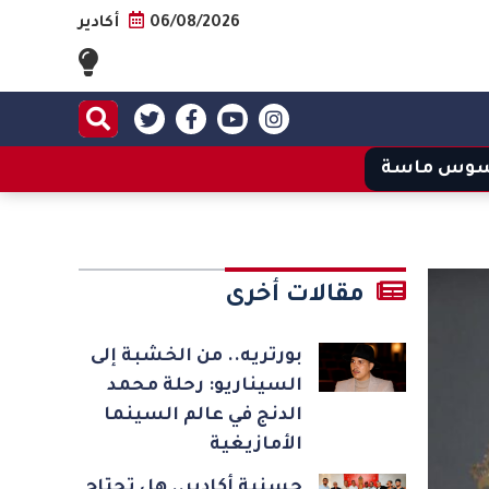
06/08/2026
أكادير
وس ماسة
مقالات أخرى
بورتريه.. من الخشبة إلى
السيناريو: رحلة محمد
الدنج في عالم السينما
الأمازيغية
حسنية أكادير.. هل تحتاج