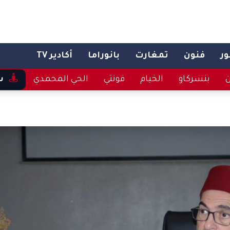
ر
فنون
تمغارت
بانوراما
أكادير TV
ن
بنسركاو
الخيام
فونتي
الحي المحمدي
س