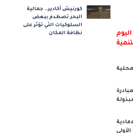
كورنيش أكادير.. جمالية
البحر تصطدم ببعض
السلوكيات التي تؤثر على
ليوم
نظافة المكان
لتنمية
محلية
بادرة
بذولة
مادية
لأولى