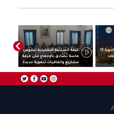
أكادير تستعد لاحتضان الدورة 12
غرفة الصناعة التقليدية لسوس
رئ
ات
ماسة تصادق بالإجماع على حزمة
جاذ
مشاريع واتفاقيات تنموية جديدة
تنز
ر