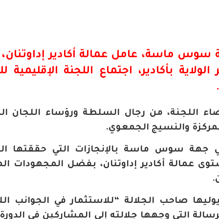
 سوس ماسة، عامل عمالة أكادير إداوتنان، ا
 بمقر الولاية بأكادير، اجتماع اللجنة الإقليمية ل
اء اللجنة، من رجال السلطة ورؤساء اللجان ال
ممركزة والنسيج الجمعوي.
لي جهة سوس ماسة بالإنجازات التي حققتها الم
وى عمالة أكادير إداوتنان، بفضل المجهودات الم
.
يوليها صاحب الجلالة “للاستثمار في الجوانب اللا
الة التي وجهها جلالته إلى المشاركين في الدورة ا