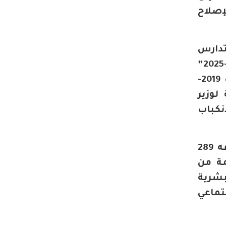
طلق الإصلاح
تدارس
ومناقشة برنامج عمل المبادرة الوطنية للتنمية البشرية برسم السنة الانتقالية 2024-2025”
والتي تعد، كما جاء في معرض حديثه، “استمراراً وتتمةً للمرحلة الثالثة من المبادرة 2019-
لوزير
انكباب
يذكر أن عدد المشاريع المبرمجة خلال السنة الانتقالية 2024-2025 بلغت ما مجموعه 289
منها كمساهمة من
بشرية
تماعي