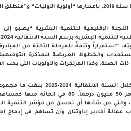
للمناظرة الوطنية للتنمية البشرية سنة 2019، باعتبارها “أولوية الأوليات” و”من
 اللجنة الإقليمية للتنمية البشرية “يصبو إلى 
ر المستجدات والخطوط العريضة للمذكرة التوجيهية 
ذات الصلة، وكذا المرتكزات والأولويات التي يجب ال
مشروعاً بقيمة مالية إجمالية تناهز 50 مليون درهماً، 80 في المائة 
ة، والتي من شأنها أن تحسن من مؤشر التنمية ال
 عمالة أكادير إداوتنان وأن تساهم في إدماج اج