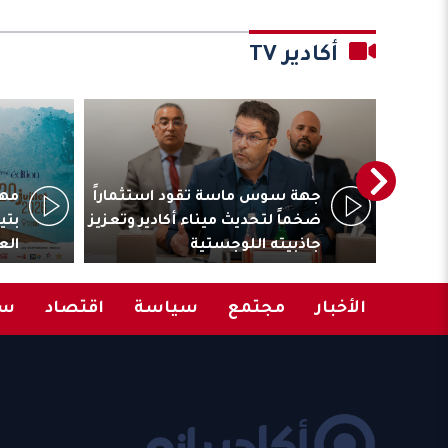
أكادير TV
ترأس
جهة سوس ماسة تقود استثماراً
مهر
المقاولات
ضخماً لتحديث ميناء أكادير وتعزيز
بتي
جاذبيته اللوجستية
الع
الأخبار
مجتمع
سياسة
اقتصاد
سب