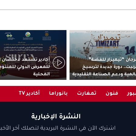
جان “تيميزار للفضة”
زنيت.. دورة جديدة لترسيخ
للمعرض الدولي للمنتوج
المية ودعم الصناعة التقليدية
المحلية
ور
فنون
تمغارت
بانوراما
أكادير TV
النشرة الإخبارية
اشترك الآن في النشرة البريدية لتصلك آخر الأخبا