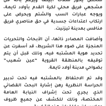
شخص يحوز سلاحا أبيضا ويزعم بأنه من
مشجعي فريق محلي لكرة القدم بأولاد تايمة،
ويوجه عبارات السب والشتم ويحرض على
ارتكاب اعتداءات جسدية في حق مناصري فريق
منافس بمدينة تيزنيت.
وأضافت المصادر ذاتها، أن الأبحاث والتحريات
المنجزة على ضوء هذا الشريط، قد أسفرت عن
تحديد هوية المشتبه فيه، وذلك قبل أن يتم
توقيفه بالمنطقة القروية “عين شعيب”
بضواحي مدينة أولاد تايمة.
وقد تم الاحتفاظ بالمشتبه فيه تحت تدبير
الحراسة النظرية رهن إشارة البحث القضائي
الذي يجري تحت إشراف النيابة العامة
المختصة، وذلك للكشف عن جميع ظروف