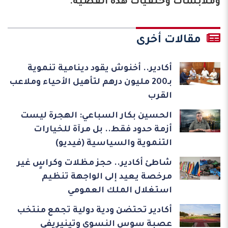
وملابسات وخلفيات هذه القضية.
مقالات أخرى
أكادير.. أخنوش يقود دينامية تنموية
بـ200 مليون درهم لتأهيل الأحياء وملاعب
القرب
الحسين بكار السباعي: الهجرة ليست
أزمة حدود فقط.. بل مرآة للخيارات
التنموية والسياسية (فيديو)
شاطئ أكادير.. حجز مظلات وكراسٍ غير
مرخصة يعيد إلى الواجهة تنظيم
استغلال الملك العمومي
أكادير تحتضن ودية دولية تجمع منتخب
عصبة سوس النسوي وتينيريفي