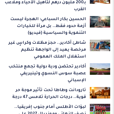
بـ200 مليون درهم لتأهيل الأحياء وملاعب
القرب
الحسين بكار السباعي: الهجرة ليست
أزمة حدود فقط.. بل مرآة للخيارات
التنموية والسياسية (فيديو)
شاطئ أكادير.. حجز مظلات وكراسٍ غير
مرخصة يعيد إلى الواجهة تنظيم
استغلال الملك العمومي
أكادير تحتضن ودية دولية تجمع منتخب
عصبة سوس النسوي وتينيريفي
الإسباني
تارودانت وطاطا تحت تأثير موجة حر
قوية.. درجات الحرارة تلامس 47 درجة
لبؤات الأطلس أمام جنوب إفريقيا..