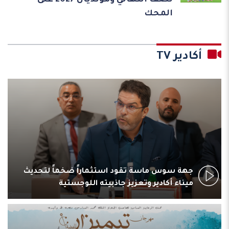
نصف النهائي ومونديال 2027 على
المحك
أكادير TV
جهة سوس ماسة تقود استثماراً ضخماً لتحديث
ميناء أكادير وتعزيز جاذبيته اللوجستية