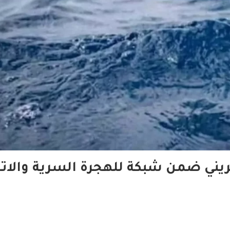
يني ضمن شبكة للهجرة السرية والاتج