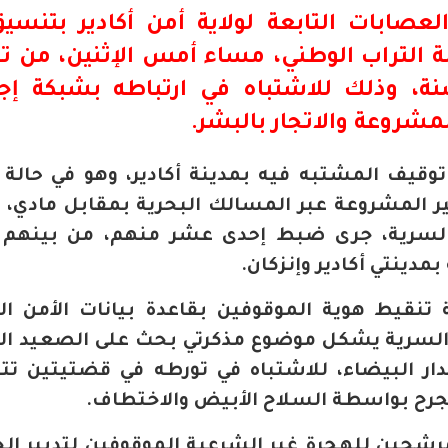
عصابات التابعة لولاية أمن
أكادير
بتنسيق
بة التراب الوطني، مساء أمس الإثنين، من ت
يبلغ من العمر 27 سنة، وذلك للاشتباه في ارتباطه بشبكة إ
مشروعة والاتجار بالبشر.
توقيف المشتبه فيه بمدينة أكادير، وهو في حالة
ر المشروعة عبر المسالك البحرية بمقابل مادي، ل
لسرية، جرى ضبط إحدى عشر منهم، من بينهم أ
مدينتي أكادير وإنزكان.
 تنقيط هوية الموقوفين بقاعدة بيانات الأمن ال
لسرية يشكل موضوع مذكرتي بحث على الصعيد ال
دار البيضاء، للاشتباه في تورطه في قضتيتين تت
جرح بواسطة السلاح الأبيض والاختطاف.
رشحين للهجرة غير الشرعية الموقوفين لتدبير ال