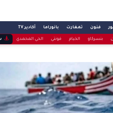
ر
فنون
تمغارت
بانوراما
أكادير TV
ن
بنسركاو
الخيام
فونتي
الحي المحمدي
س