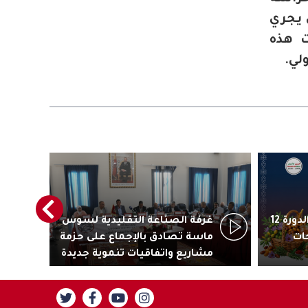
 يجري
 هذه
لي.
أكادير تستعد لاحتضان الدورة 12
غرفة الصناعة التقليدية لسوس
رئ
ات
ماسة تصادق بالإجماع على حزمة
جاذ
مشاريع واتفاقيات تنموية جديدة
تنز