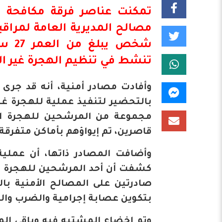
تمكنت عناصر فرقة مكافحة ال
مصالح المديرية العامة لمراق
شخص 
تنشط في تنظيم
الهجرة
غير ال
وأفادت مصادر أمنية، أنه قد جرى 
بالتحضير لتنفيذ عملية للهجرة غي
مجموعة من المرشحين للهجرة ا
قاصرين، تم إيواؤهم بأماكن متفرقة ب
وأضافت المصادر ذاتها، أن عملية
كشفت أن أحد المرشحين للهجرة ا
صادرتين على المصالح الأمنية بال
بتكوين عصابة إجرامية والضرب وال
وتم إخضاع المشتبه فيه وباقي الم