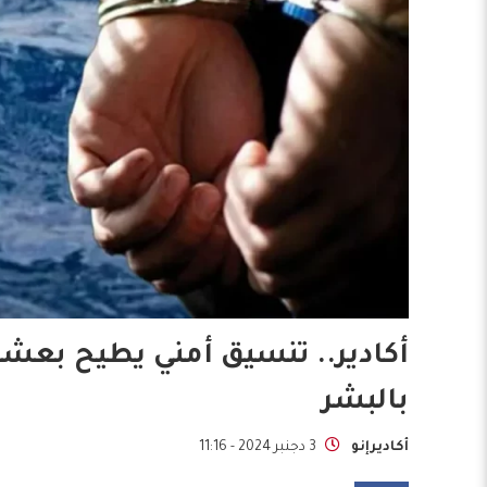
أكادير.. تنسيق أمني يطيح بعشر
بالبشر
أكاديرإنو
3 دجنبر 2024 - 11:16