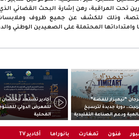
رين تحت المراقبة، رهن إشارة البحث القضائي الذي
مختصة، وذلك للكشف عن جميع ظروف وملابسات
ا وامتداداتها المحتملة على الصعيدين الوطني والدو
جان “تيميزار للفضة”
زنيت.. دورة جديدة لترسيخ
للمعرض الدولي للمنتوج
المية ودعم الصناعة التقليدية
المحلية
ور
فنون
تمغارت
بانوراما
أكادير TV