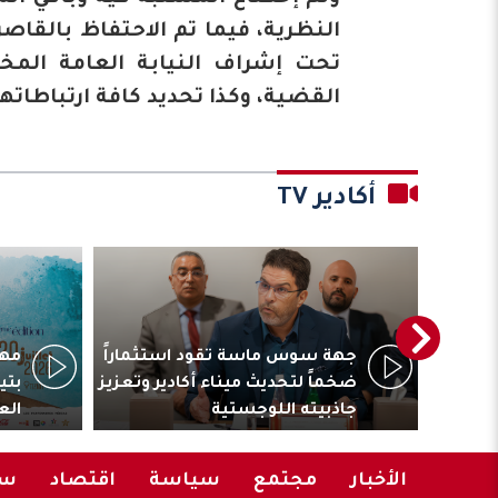
النظرية، فيما تم الاحتفاظ بالقاص
تحت إشراف النيابة العامة ال
القضية، وكذا تحديد كافة ارتباطاته
أكادير TV
ترأس
جهة سوس ماسة تقود استثماراً
مهر
المقاولات
ضخماً لتحديث ميناء أكادير وتعزيز
بتي
جاذبيته اللوجستية
الع
الأخبار
مجتمع
سياسة
اقتصاد
سب