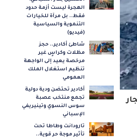
الهجرة ليست أزمة حدود
فقط.. بل مرآة للخيارات
التنموية والسياسية
(فيديو)
شاطئ أكادير.. حجز
مظلات وكراسٍ غير
مرخصة يعيد إلى الواجهة
تنظيم استغلال الملك
العمومي
أكادير تحتضن ودية دولية
تجمع منتخب عصبة
ار
سوس النسوي وتينيريفي
الإسباني
تارودانت وطاطا تحت
تأثير موجة حر قوية..