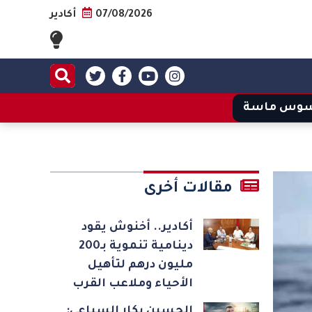
07/08/2026
أكادير
وس ماسة
مقالات أخرى
أكادير.. أخنوش يقود
دينامية تنموية بـ200
مليون درهم لتأهيل
الأحياء وملاعب القرب
الحسين بكار السباعي: