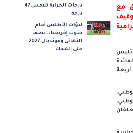
درجات الحرارة تلامس 47
 مع
درجة
وقيف
لبؤات الأطلس أمام
جرامية
جنوب إفريقيا.. نصف
النهائي ومونديال 2027
على المحك
 تلبس
فائدة
ربعة
وطني،
وطني،
علقان
حراسة