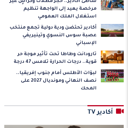
شاطئ أكادير.. حجز مظلات وكراسٍ غير
مرخصة يعيد إلى الواجهة تنظيم
استغلال الملك العمومي
أكادير تحتضن ودية دولية تجمع منتخب
عصبة سوس النسوي وتينيريفي
الإسباني
تارودانت وطاطا تحت تأثير موجة حر
قوية.. درجات الحرارة تلامس 47 درجة
لبؤات الأطلس أمام جنوب إفريقيا..
نصف النهائي ومونديال 2027 على
المحك
أكادير TV