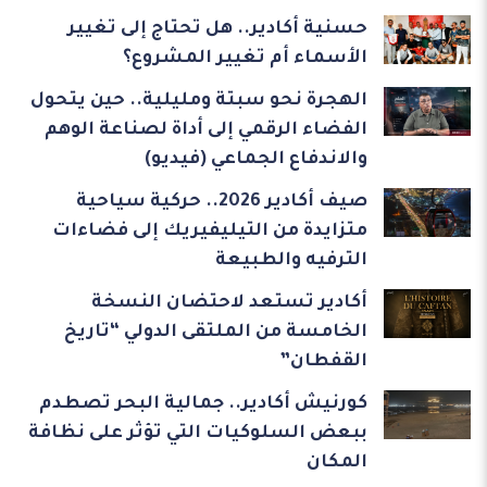
حسنية أكادير.. هل تحتاج إلى تغيير
الأسماء أم تغيير المشروع؟
الهجرة نحو سبتة ومليلية.. حين يتحول
الفضاء الرقمي إلى أداة لصناعة الوهم
والاندفاع الجماعي (فيديو)
صيف أكادير 2026.. حركية سياحية
متزايدة من التيليفيريك إلى فضاءات
الترفيه والطبيعة
أكادير تستعد لاحتضان النسخة
الخامسة من الملتقى الدولي “تاريخ
القفطان”
كورنيش أكادير.. جمالية البحر تصطدم
ببعض السلوكيات التي تؤثر على نظافة
المكان