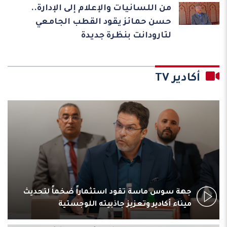
من اللسانيات والإعلام إلى الإدارة..
حسن حمائز يقود القطب الجامعي
لتارودانت بنظرة جديدة
أكادير TV
جهة سوس ماسة تقود استثماراً ضخماً لتحديث
ميناء أكادير وتعزيز جاذبيته اللوجستية