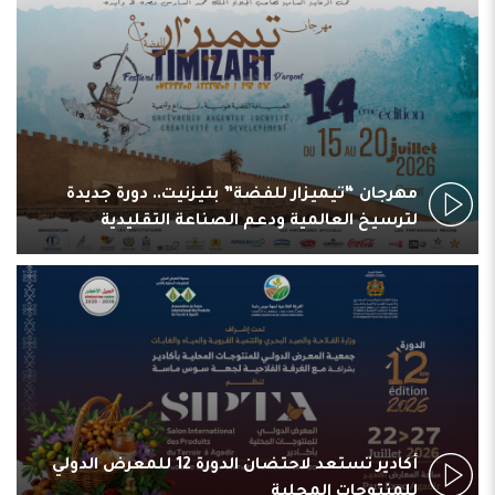
مهرجان “تيميزار للفضة” بتيزنيت.. دورة جديدة
لترسيخ العالمية ودعم الصناعة التقليدية
أكادير تستعد لاحتضان الدورة 12 للمعرض الدولي
للمنتوجات المحلية