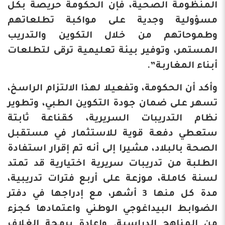
المنظومة الصحية، فإن الحكومة حريصة بكل
مسؤولية وجدية على مواكبة تطلعاتهم
وطموحاتهم من خلال التكوين والتدريب
المستمر، وتوفير بيئة تعليمية ترقى لتطلعات
أبناء المغاربة”.
وأكد أن الحكومة، وتفعيلا لهذا الالتزام الراسخ،
تسهر على ضمان جودة التكوين الطبي، وتطوير
نظام التدريبات السريرية، كقناعة ثابتة
ستعطي دفعة قوية للاستثمار في مستقبل
الصحة بالبلاد، مشيرا إلى أنه تم إقرار استفادة
الطلبة من تدريبات سريرية اختيارية قد تمتد
لسنة كاملة، موزعة على أربع فترات تدريبية،
مدة كل منها 3 أشهر، مع إدراجها في دفتر
الضوابط البيداغوجي الوطني واعتمادها كجزء
من المناهج الدراسية. وإعادة برمجة الغلاف