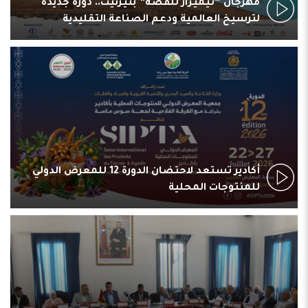
مهرجان “تيميزار للفضة” بتيزنيت.. دورة جديدة
لترسيخ العالمية ودعم الصناعة التقليدية
أكادير تستعد لاحتضان الدورة 12 للمعرض الدولي
للمنتوجات المحلية