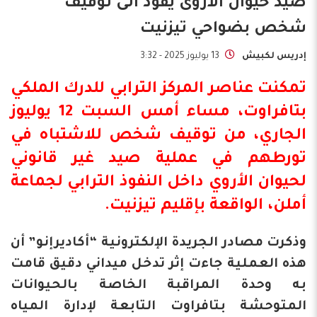
صيد حيوان الأروى يقود الى توقيف
شخص بضواحي تيزنيت
إدريس لكبيش
13 يوليوز 2025 - 3:32
تمكنت عناصر المركز الترابي للدرك الملكي
بتافراوت، مساء أمس السبت 12 يوليوز
الجاري، من توقيف شخص للاشتباه في
تورطهم في عملية صيد غير قانوني
لحيوان الأروي داخل النفوذ الترابي لجماعة
أملن، الواقعة بإقليم تيزنيت.
وذكرت مصادر الجريدة الإلكترونية “أكاديرإنو” أن
هذه العملية جاءت إثر تدخل ميداني دقيق قامت
به وحدة المراقبة الخاصة بالحيوانات
المتوحشة بتافراوت التابعة لإدارة المياه