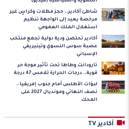
التنموية والسياسية (فيديو)
شاطئ أكادير.. حجز مظلات وكراسٍ غير
مرخصة يعيد إلى الواجهة تنظيم
استغلال الملك العمومي
أكادير تحتضن ودية دولية تجمع منتخب
عصبة سوس النسوي وتينيريفي
الإسباني
تارودانت وطاطا تحت تأثير موجة حر
قوية.. درجات الحرارة تلامس 47 درجة
لبؤات الأطلس أمام جنوب إفريقيا..
نصف النهائي ومونديال 2027 على
المحك
أكادير TV