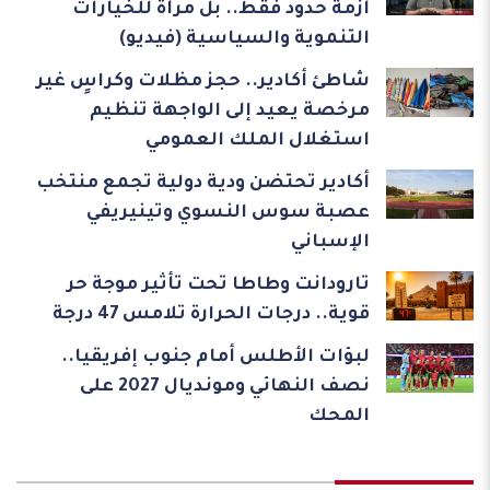
أزمة حدود فقط.. بل مرآة للخيارات
التنموية والسياسية (فيديو)
شاطئ أكادير.. حجز مظلات وكراسٍ غير
مرخصة يعيد إلى الواجهة تنظيم
استغلال الملك العمومي
أكادير تحتضن ودية دولية تجمع منتخب
عصبة سوس النسوي وتينيريفي
الإسباني
تارودانت وطاطا تحت تأثير موجة حر
قوية.. درجات الحرارة تلامس 47 درجة
لبؤات الأطلس أمام جنوب إفريقيا..
نصف النهائي ومونديال 2027 على
المحك