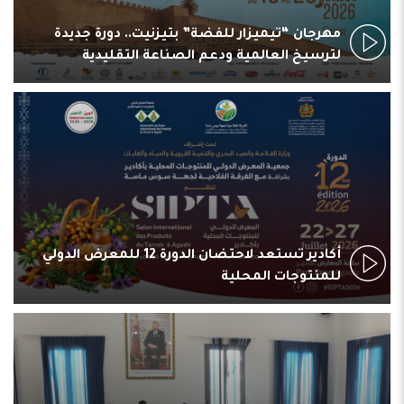
مهرجان “تيميزار للفضة” بتيزنيت.. دورة جديدة
لترسيخ العالمية ودعم الصناعة التقليدية
أكادير تستعد لاحتضان الدورة 12 للمعرض الدولي
للمنتوجات المحلية