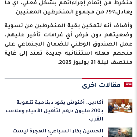
منخرط من إتمام إجراءاتهم بشكل فعلي، أي ما
يعادل%79 من مجموع المنخرطين المعنيين.
وأضاف أنه لتمكين بقية المنخرطين من تسوية
وضعيتهم دون فرض أي غرامات تأخير عليهم،
عمل الصندوق الوطني للضمان الاجتماعي على
منحهم مهلة استثنائية جديدة تمتد إلى غاية
منتصف ليلة 21 يوليوز 2025.
مقالات أخرى
أكادير.. أخنوش يقود دينامية تنموية
بـ200 مليون درهم لتأهيل الأحياء وملاعب
القرب
الحسين بكار السباعي: الهجرة ليست