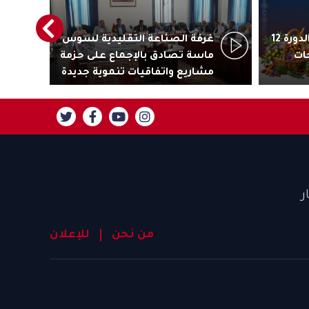
أكادير تستعد لاحتضان الدورة 12
غرفة الصناعة التقليدية لسوس
رئ
ات
ماسة تصادق بالإجماع على حزمة
جاذ
مشاريع واتفاقيات تنموية جديدة
تنز
ر
من نحن
للإعلان