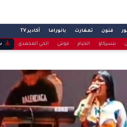
ر
فنون
تمغارت
بانوراما
أكادير TV
ن
بنسركاو
الخيام
فونتي
الحي المحمدي
س