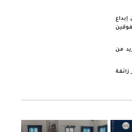
إبداع
فوقين
يد من
زائفة