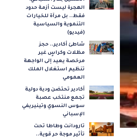
الهجرة ليست أزمة حدود
فقط.. بل مرآة للخيارات
التنموية والسياسية
(فيديو)
شاطئ أكادير.. حجز
مظلات وكراسٍ غير
مرخصة يعيد إلى الواجهة
تنظيم استغلال الملك
العمومي
أكادير تحتضن ودية دولية
تجمع منتخب عصبة
سوس النسوي وتينيريفي
الإسباني
تارودانت وطاطا تحت
تأثير موجة حر قوية..