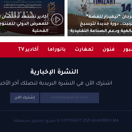
جان “تيميزار للفضة”
زنيت.. دورة جديدة لترسيخ
للمعرض الدولي للمنتوج
المية ودعم الصناعة التقليدية
المحلية
ور
فنون
تمغارت
بانوراما
أكادير TV
النشرة الإخبارية
اشترك الآن في النشرة البريدية لتصلك آخر الأخبا
إشترك الآن
COPYRIGHT 2021 AGADIRINO.MA © جميع الحقوق محفوظة