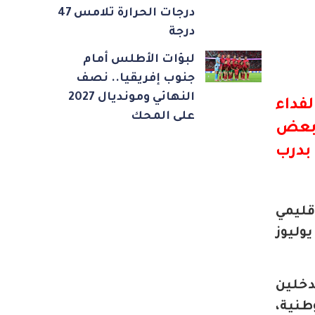
درجات الحرارة تلامس 47
درجة
لبؤات الأطلس أمام
جنوب إفريقيا.. نصف
النهائي ومونديال 2027
لفداء
على المحك
وبعض
بدرب
ميز الإقليمي
نظم من طرف المديرية الإقليمية بالفداء مرس السلطان تم تنظيمه يوم الاثنين 7 يوليوز
دخلين
وطنية،