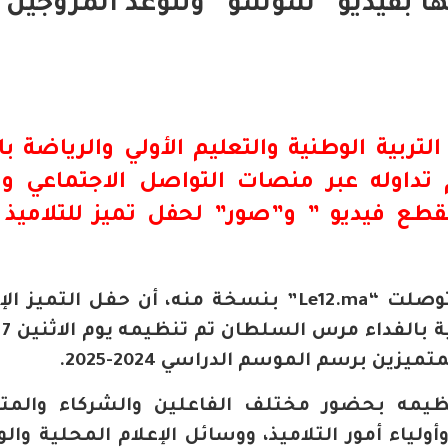
قتها بفيديو “شوشو” وتتوعد المروجين
التربية الوطنية والتعليم الأولي والرياضة با
داوله عبر منصات التواصل الاجتماعي 
قطع فيديو ” و”صور” لحفل تميز للتلاميذ 
وأكدت المديرية في بلاغ توضيحي توصلت “Le12.ma” بنسخة منه، أن حفل الت
الم
ظيمه بحضور مختلف الفاعلين والشركاء والمت
وأولياء أمور التلاميذ، ووسائل الإعلام المحلية وال