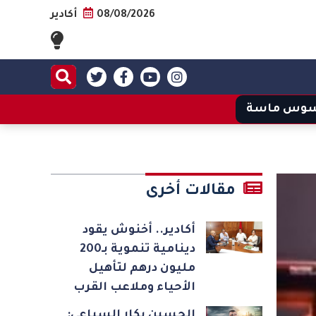
08/08/2026
أكادير
وس ماسة
مقالات أخرى
أكادير.. أخنوش يقود
دينامية تنموية بـ200
مليون درهم لتأهيل
الأحياء وملاعب القرب
الحسين بكار السباعي: