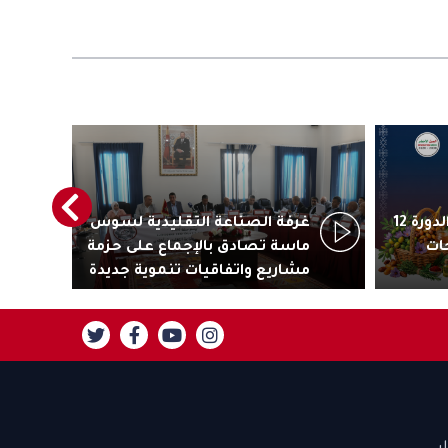
أكادير تستعد لاحتضان الدورة 12
غرفة الصناعة التقليدية لسوس
رئ
ات
ماسة تصادق بالإجماع على حزمة
جاذ
مشاريع واتفاقيات تنموية جديدة
تنز