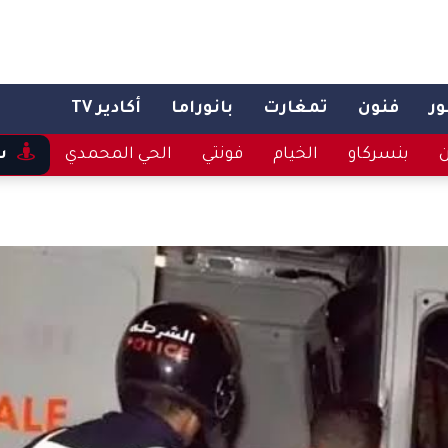
ر
فنون
تمغارت
بانوراما
أكادير TV
ن
بنسركاو
الخيام
فونتي
الحي المحمدي
س