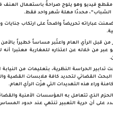
قطع فيديو وهو يلوح صراحةً باستعمال العنف ف
الشباب”، محددًا مهلة شهر واحد فقط.
ضمنت عباراته تحريضاً واضحاً على ارتكاب جنايات وت
ة.
ن قبل الرأي العام واعتُبر مساساً خطيراً بالأمن ا
 عبر من خلاله عن اعتذاره للمغاربة معتبرا أنه ل
.
 تدابير الحراسة النظرية، بتعليمات من النيابة ا
البحث القضائي لتحديد كافة ملابسات القضية و
منة وراء هذه التهديدات التي هزّت الرأي العام.
الحزم الذي تتعامل به المؤسسات الأمنية والقضائ
دد على أن حرية التعبير تنتهي عند حدود المساس