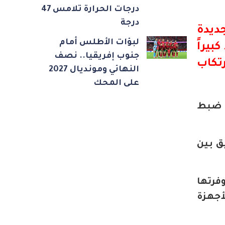
درجات الحرارة تلامس 47
درجة
ديدة
لبؤات الأطلس أمام
كبيراً
جنوب إفريقيا.. نصف
تكاب
النهائي ومونديال 2027
على المحك
م ضبط
ق بين
رتها
ستمرة للأجهزة