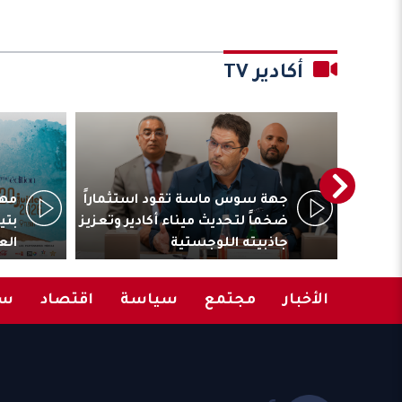
أكادير TV
ترأس
جهة سوس ماسة تقود استثماراً
مهر
المقاولات
ضخماً لتحديث ميناء أكادير وتعزيز
بتي
جاذبيته اللوجستية
الع
الأخبار
مجتمع
سياسة
اقتصاد
سب