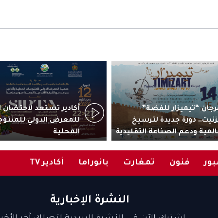
جان “تيميزار للفضة”
زنيت.. دورة جديدة لترسيخ
للمعرض الدولي للمنتوج
المية ودعم الصناعة التقليدية
المحلية
ور
فنون
تمغارت
بانوراما
أكادير TV
النشرة الإخبارية