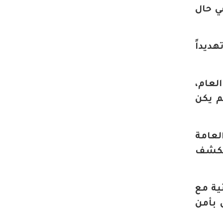
ي حال
هديداً
لعام،
م يكن
لعامة
الكشف
ية مع
 بأمن