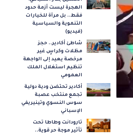
الهجرة ليست أزمة حدود
فقط.. بل مرآة للخيارات
التنموية والسياسية
(فيديو)
شاطئ أكادير.. حجز
مظلات وكراسٍ غير
مرخصة يعيد إلى الواجهة
تنظيم استغلال الملك
العمومي
أكادير تحتضن ودية دولية
تجمع منتخب عصبة
سوس النسوي وتينيريفي
الإسباني
تارودانت وطاطا تحت
تأثير موجة حر قوية..