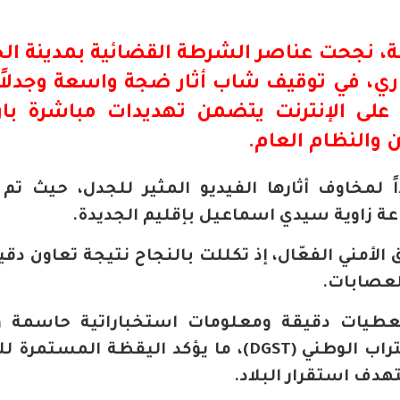
، نجحت عناصر الشرطة القضائية بمدينة الج
عة 3 أكتوبر الجاري، في توقيف شاب أثار ضجة واسعة وجدلاً 
لى الإنترنت يتضمن تهديدات مباشرة بار
 والنظام العام.
 لمخاوف أثارها الفيديو المثير للجدل، حيث ت
 زاوية سيدي اسماعيل بإقليم الجديدة.
الأمني الفعّال، إذ تكللت بالنجاح نتيجة تعاون دقي
لعصابات.
طيات دقيقة ومعلومات استخباراتية حاسمة وف
مصالح المديرية العامة لمراقبة التراب الوطني (DGST)، ما يؤكد اليقظة الم
هدف استقرار البلاد.