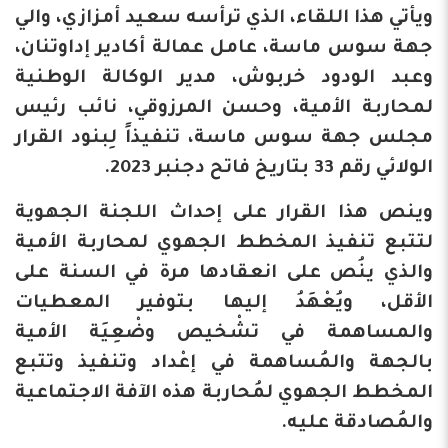
ويأتي هذا اللقاء، الذي ترأسه سعيد أمزازي، والي
جهة سوس ماسة، عامل عمالة أكادير إداوتنان،
وعبد الودود خربوش، مدير الوكالة الوطنية
لمحاربة الأمية، وحسن المرزوقي، نائب رئيس
مجلس جهة سوس ماسة، تنفيذاً لِبنود القرار
الولائي رقم 33 بتاريخ فاتح دجنبر 2023.
وينص هذا القرار على إحداث اللجنة الجهوية
لتتبع تنفيذ المخطط الجهوي لمحاربة الأمية
والذي ينُص على انعقادها مرة في السنة على
الأقل، ويُعْهَدُ إليها بتوفير المعطيات
والمساهمة في تشْخيص وضْعِيَة الأمية
بالجهة والمُساهمة في إعْداد وتنفيذ وتتبع
المخطط الجهوي لمُحاربة هذه الآفة الاجتماعية
والمُصادقة عليه.