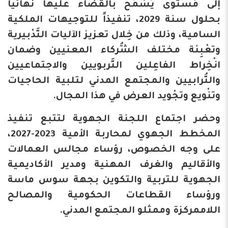
إلى مُستوى يَسْمَح بالقضاء عليها نهائياً
بحلول سنة 2029، تنفيذاً للتوجيهات الملكية
السامية، وذلك من خِلال تعزيز الآليات التَّدْبيرية
وتعْبِئة مختلف الشُّركاء المعنيين وضمان
انْخِراط الفاعِلين التَّربويين والاجتماعيين
والتُّرابيين والمجتمع المدني لتلبية الحاجيات
وتنْويع وتجْويد العرض في هذا المجال.
وحضر اجتماع اللجنة الجهوية لتتبع تنفيذ
المخطط الجهوي لمحاربة الأمية 2023-2027،
على وجه الخصوص، رؤساء مجالس العمالات
والأقاليم والغرف المهنية ومدير الأكاديمية
الجهوية للتربية والتكوين بجهة سوس ماسة
ورؤساء القطاعات الحكومية والمصالح
اللاممركزة وممثلو المجتمع المدني.