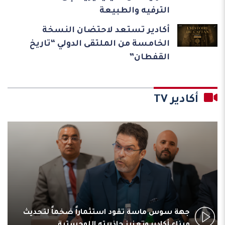
الترفيه والطبيعة
أكادير تستعد لاحتضان النسخة
الخامسة من الملتقى الدولي “تاريخ
القفطان”
أكادير TV
جهة سوس ماسة تقود استثماراً ضخماً لتحديث