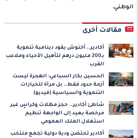
الوطني.
مقالات أخرى
أكادير.. أخنوش يقود دينامية تنموية
بـ200 مليون درهم لتأهيل الأحياء وملاعب
القرب
الحسين بكار السباعي: الهجرة ليست
أزمة حدود فقط.. بل مرآة للخيارات
التنموية والسياسية (فيديو)
شاطئ أكادير.. حجز مظلات وكراسٍ غير
مرخصة يعيد إلى الواجهة تنظيم
استغلال الملك العمومي
أكادير تحتضن ودية دولية تجمع منتخب