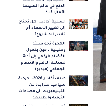
الدنج في عالم السينما
الأمازيغية
حسنية أكادير.. هل تحتاج
إلى تغيير الأسماء أم
تغيير المشروع؟
الهجرة نحو سبتة
ومليلية.. حين يتحول
الفضاء الرقمي إلى أداة
لصناعة الوهم والاندفاع
الجماعي (فيديو)
صيف أكادير 2026.. حركية
سياحية متزايدة من
التيليفيريك إلى فضاءات
الترفيه والطبيعة