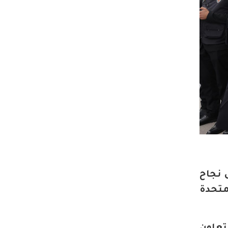
 نجاح
متحدة