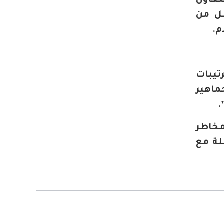
تعاون
 “FIFA”، وهو ما يجعل من
م.
تيبات
جماهير
مخاطر
لة مع