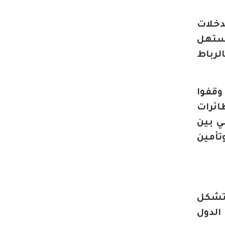
دخلات
استهل
لرباط
 وقفوا
ائرات
ي بين
تأمين
 تشكل
لدول