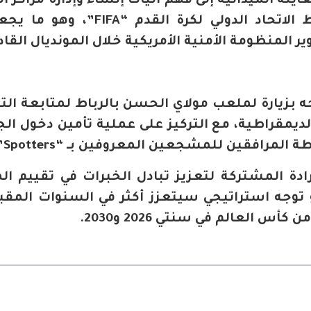
ة الميدانية إلى فهم آليات إنشاء وإدارة مراكز ال
الأمني الدولي التي تفرضها ضوابط الاتحاد الدولي لكرة القدم
ير المنظومة الأمنية الأمريكية خلال المونديال القاد
ه بزيارة لملعب مولاي الحسن بالرباط لمتابعة التر
 الديمقراطية، مع التركيز على عملية تأمين دخول ال
مرافقين للمشجعين المعروفين بـ “Spotters”.
رادة المشتركة لتعزيز تبادل الخبرات في تقييم ال
و توجه استراتيجي سيتعزز أكثر في السنوات المقب
س العالم في سنتي 2026 و2030.