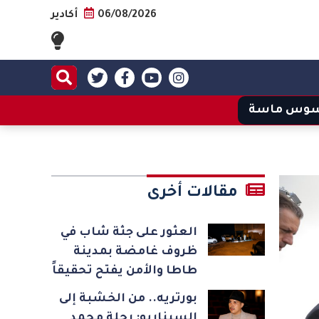
06/08/2026
أكادير
وس ماسة
مقالات أخرى
العثور على جثة شاب في
ظروف غامضة بمدينة
طاطا والأمن يفتح تحقيقاً
بورتريه.. من الخشبة إلى
السيناريو: رحلة محمد