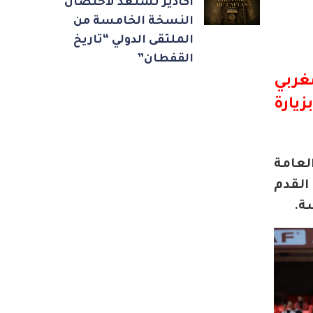
أكادير تستعد لاحتضان
النسخة الخامسة من
الملتقى الدولي “تاريخ
القفطان”
غربي
زيارة
لعامة
القدم