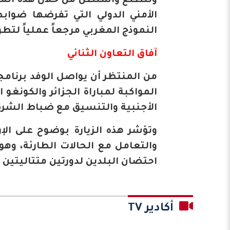
وتتطلع واشنطن من خلال هذه المعاين
النموذج المغربي مرجعاً عملياً لتطو
​آفاق التعاون الثنائي
​من المنتظر أن يواصل الوفد برنامج
المواكبة لمباراة الجزائر والكونغو
الأجنبية والتنسيق مع ضباط الشرطة ال
وتؤشر هذه الزيارة بوضوح على الإ
والتعامل مع الحالات الطارئة، وه
احتضان البلدين لدورتين متتاليتين من كأ
أكادير TV