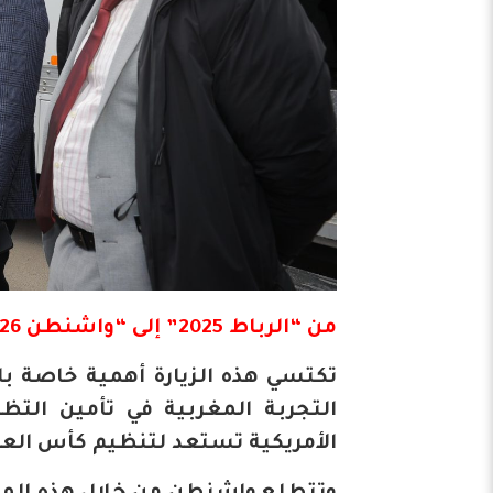
​من “الرباط 2025” إلى “واشنطن 2026”
​تكتسي هذه الزيارة أهمية خاصة با
التجربة المغربية في تأمين التظا
الأمريكية تستعد لتنظيم كأس العالم 26