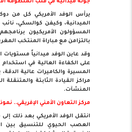
​جولة ميدانية في قلب المنظومة الأ
​يرأس الوفد الأمريكي كل من دو
الميدانية، وكيفن كوالسكي، نائب
المسؤولون الأمريكيون برنامجهم ب
بالتزامن مع مباراة المنتخب المغربي
وقد عاين الوفد ميدانياً مستويات ا
على الكفاءة العالية في استخدام 
المسيرة والكاميرات عالية الدقة، 
مراكز القيادة الثابتة والمتنقلة
المنشآت.
​مركز التعاون الأمني الإفريقي.. نم
​انتقل الوفد الأمريكي بعد ذلك إلى
العصب الحيوي للتنسيق بين الم