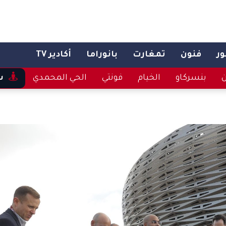
ر
فنون
تمغارت
بانوراما
أكادير TV
ن
بنسركاو
الخيام
فونتي
الحي المحمدي
س