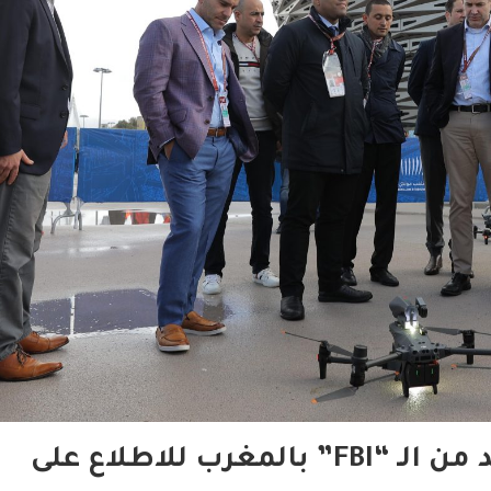
تعاون أمني رفيع المستوى.. وفد من الـ “FBI” بالمغرب للاطلاع على