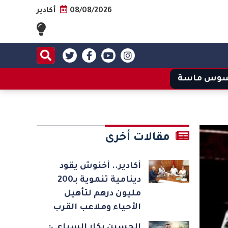
08/08/2026
أكادير
وس ماسة
مقالات أخرى
أكادير.. أخنوش يقود
دينامية تنموية بـ200
مليون درهم لتأهيل
الأحياء وملاعب القرب
الحسين بكار السباعي: