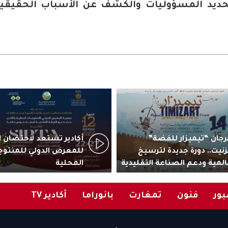
تحديد المسؤوليات والكشف عن الأسباب الحقيقية
جان “تيميزار للفضة”
زنيت.. دورة جديدة لترسيخ
للمعرض الدولي للمنتوج
المية ودعم الصناعة التقليدية
المحلية
ور
فنون
تمغارت
بانوراما
أكادير TV