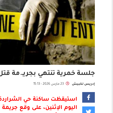
جلسة خمرية تنتهي بجريـ.مة قتل 
إدريس لكبيش
23 مارس 2026 - 15:13
​استيقظت ساكنة حي الشراردة ب
اليوم الإثنين، على وقع جريم