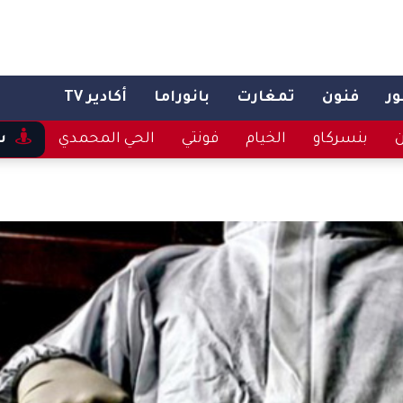
ر
فنون
تمغارت
بانوراما
أكادير TV
ن
بنسركاو
الخيام
فونتي
الحي المحمدي
س