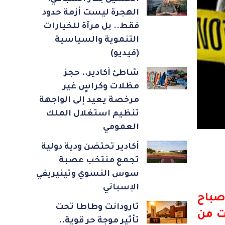
الهجرة ليست أزمة حدود
فقط.. بل مرآة للخيارات
التنموية والسياسية
(فيديو)
شاطئ أكادير.. حجز
مظلات وكراسٍ غير
مرخصة يعيد إلى الواجهة
تنظيم استغلال الملك
العمومي
أكادير تحتضن ودية دولية
تجمع منتخب عصبة
سوس النسوي وتينيريفي
الإسباني
صباح
تارودانت وطاطا تحت
ت من
تأثير موجة حر قوية..