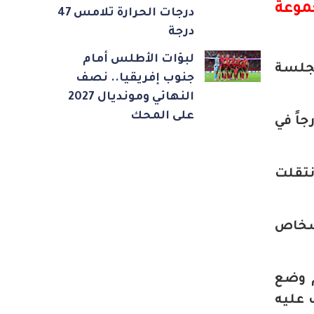
موعة
درجات الحرارة تلامس 47
درجة
لبؤات الأطلس أمام
لجلسة
جنوب إفريقيا.. نصف
النهائي ومونديال 2027
على المحك
اً في
نتقلت
أشخاص
م وضع
 عليه