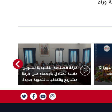
 وراء
أكادير تستعد لاحتضان الدورة 12
غرفة الصناعة التقليدية لسوس
رئ
ات
ماسة تصادق بالإجماع على حزمة
جاذ
مشاريع واتفاقيات تنموية جديدة
تنز