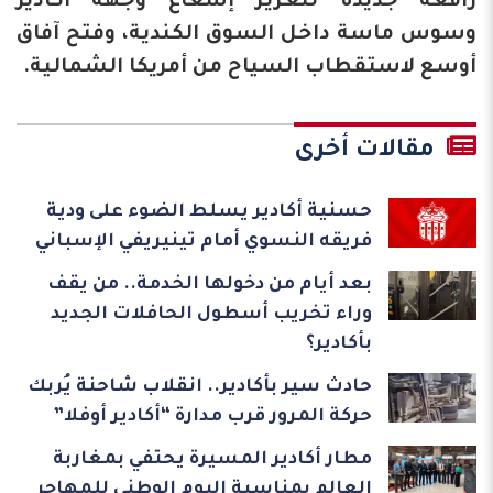
رافعة جديدة لتعزيز إشعاع وجهة أكادير
وسوس ماسة داخل السوق الكندية، وفتح آفاق
أوسع لاستقطاب السياح من أمريكا الشمالية.
مقالات أخرى
حسنية أكادير يسلط الضوء على ودية
فريقه النسوي أمام تينيريفي الإسباني
بعد أيام من دخولها الخدمة.. من يقف
وراء تخريب أسطول الحافلات الجديد
بأكادير؟
حادث سير بأكادير.. انقلاب شاحنة يُربك
حركة المرور قرب مدارة “أكادير أوفلا”
مطار أكادير المسيرة يحتفي بمغاربة
العالم بمناسبة اليوم الوطني للمهاجر